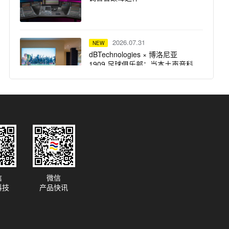
2026.07.31
NEW
dBTechnologies × 博洛尼亚
1909 足球俱乐部：当本土声音科
技，遇上百年红蓝荣耀
2026.07.31
NEW
仅剩 3 天！UAD 自选插件买一送
一，扩充插件库最佳时机
2026.07.31
NEW
信
微信
突破想象边界：Solid State Logic
科技
产品快讯
重磅推出 Odyssey 系列产品