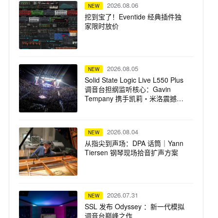
2026.08.06
NEW
挖到宝了！Eventide 经典插件独
家限时放价
2026.08.05
NEW
Solid State Logic Live L550 Plus
调音台担纲监听核心：Gavin
Tempany 携手凯莉・米洛震撼巡
演
2026.08.04
NEW
从指尖到声场：DPA 话筒｜Yann
Tiersen 钢琴现场拾音扩声方案
2026.07.31
NEW
SSL 发布 Odyssey ：新一代模拟
调音台巅峰之作