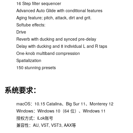
16 Step filter sequencer
Advanced Auto Glide with conditional features
Aging feature; pitch, attack, dirt and grit.
Softube effects:
Drive
Reverb with ducking and synced pre-delay
Delay with ducking and 8 individual L and R taps
One-knob multiband compression
Spatialization
150 stunning presets
系统要求：
macOS：10.15 Catalina、Big Sur 11、Monterey 12
Windows：Windows 10（64 位）、Windows 11
授权方式：iLok账号
兼容性：AU, VST, VST3, AAX等