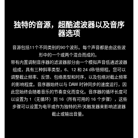
独特的音源，超酷滤波器以及音序
器选项
音源包括11个不同类别的90个波形。每个声音都是由这些波
形中的一个或两个混合而成的。
带有内置调制音序器的滤波器部分由一个模拟声音低通滤波器
组成，具有三种斜率类型，6、12 和 24 dB/倍频程。您可以
调整截止频率、反馈、包络类型和时序，以及包络对截止频率
的影响程度。音序器始终以与 DAW 时钟同步的速度运行，因
此您始终会随着音乐的节奏变化而变化。音序器的循环长度可
以设置为 1（无循环）到 16（所有可用的 16 个步骤），这些
步骤可以设置为电平或作为独特的开/关触发器来影响滤波器
截止或输出音量。