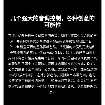
几个强大的音调控制，各种创意的
可能性
在“Tone”部分进一步塑造您的声音，您可以在其中混合您的声
源，并选择您是喜欢整体锐利的音头还是缓慢的淡出声音。
Punch 设置声音的整体振幅包络，从缓慢的增强到更快速和
更有冲击力的东西。借助 Auto-Glide，您可以通过自动向上
或向下弯音开始或结束每个音符，时间和范围可以从负两个八
度音阶到正两个八度音阶。您可以选择触发它的方式，例如，
如果力度高于某个阈值，如果触后达到某个水平，或者每次弹
奏或释放音符时。 这对于创建有机模拟声音非常有用。老化
设置了不可预测性的数量——如果你把它调高，你会得到更不
稳定的音高和更多不可预测的力量和脏的音色，以及模拟的优
点。