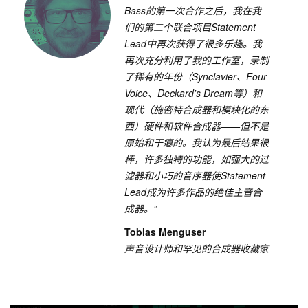
Bass
的第一次合作之后，我在我
们的第二个联合项目
Statement
Lead
中再次获得了很多乐趣。我
再次充分利用了我的工作室，录制
了稀有的年份（
Synclavier
、
Four
Voice
、
Deckard's Dream
等）
和
现代（施密特合成器和模块化的东
西）硬件和软件合成器——但不是
原始和干瘪的。我认为最后结果很
棒，许多独特的功能，如强大的过
滤器和小巧的音序器使
Statement
Lead
成为许多作品的绝佳主音合
成器。”
Tobias Menguser
声音设计师和罕见的合成器收藏家