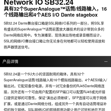
Network IO SB32.24
具有32个SuperAnalogue™话筒/线路输入，16
个线路输出和4个AES I/O Dante stagebox
SB32.24 Dante舞台接口箱是SSL网络I/O系列的一部分，将SSL享
有盛名的SuperAnalogue™话筒前置放大器技术的设计带到众多的
Dante网络应用中。专为演播室、现场演出场地或录音棚而设计，
SSL的网络I/O舞台接口箱让你无论身在何地都可以轻松使用话放和
扬声器馈送信号。
产品详情
SB32.24是一个5U大小的坚固耐用的箱体，具有32个
SuperAnalogue话筒/线路输入和16个模拟线路输出、4个AES3输入/
输出对。它配双备份电源，并有一对冗余备份的RJ45Dante网络连
接，另外还有一个可由用户配置的SFP端口可以配置RJ45或光纤接
口提供足够的可靠性，保证“演出必须继续”。SFP连接可以用于网络
扩展，或是通过Dante网络分线，组成另外一个具有自动话筒增益补
偿的独立网络。SSL网络I/O的即插即用功能让用户可轻松地在不同