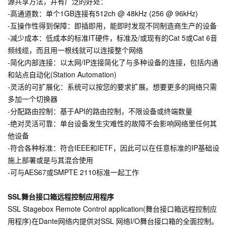
源共享方法，并有广泛的好处：
-高通道数：单个1GB连接有512ch @ 48kHz (256 @ 96kHz)
-互操作性得到保障：即插即用，能即时发现不同制造商生产的设备
-减少成本：低成本的标准IT硬件，标准及/或现有的Cat 5或Cat 6音
频线缆，而且用一根线就可以连接整个网络
-简化内部连接：以太网/IP连接简化了与多种设备的连接，包括内通
和站点自动化(Station Automation)
-灵活的可扩展化：系统可以按您的要求扩展。想要更多的网络只需
多加一个切换器
-分配路由控制：基于API的路由控制，不限设备或终端数量
-绝对灵活可靠：单台设备发生灾难性的故障不会影响网络里任何其
他设备
-符合各种标准：符合IEEE和IETF，因此可以在任意标准的IP基础设
施上部署或是与其混合使用
-可与AES67或SMPTE 2110标准一起工作
SSL舞台接口箱远程控制应用程序
SSL Stagebox Remote Control application(舞台接口箱远程控制应
用程序)在Dante网络内提供对SSL 网络I/O舞台接口箱的全面控制。