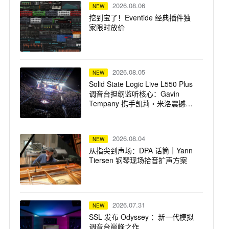
2026.08.06
NEW
挖到宝了！Eventide 经典插件独
家限时放价
2026.08.05
NEW
Solid State Logic Live L550 Plus
调音台担纲监听核心：Gavin
Tempany 携手凯莉・米洛震撼巡
演
2026.08.04
NEW
从指尖到声场：DPA 话筒｜Yann
Tiersen 钢琴现场拾音扩声方案
2026.07.31
NEW
SSL 发布 Odyssey ：新一代模拟
调音台巅峰之作