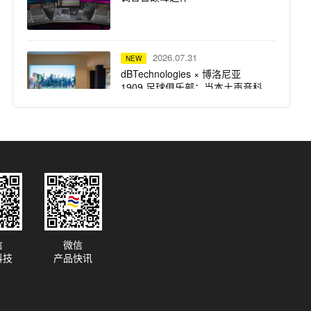
2026.07.31
NEW
dBTechnologies × 博洛尼亚
1909 足球俱乐部：当本土声音科
技，遇上百年红蓝荣耀
2026.07.31
NEW
仅剩 3 天！UAD 自选插件买一送
一，扩充插件库最佳时机
2026.07.31
NEW
信
微信
突破想象边界：Solid State Logic
科技
产品快讯
重磅推出 Odyssey 系列产品