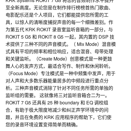
KRK Systems ROKIT 7 G5 将您的音频制作水平提升
至全新高度。无论您是在制作排行榜榜首热门歌曲、
电影配乐还是个人项目，它们都能提供您所需的工
具，以惊人的清晰度捕捉声音的每一个细微差别。作
为第五代 KRK ROKIT 录音室监听音箱的一部分，与
ROKIT 5 G5 和 ROKIT 8 G5 一起，其内置的 DSP 技
术提供了三种不同的声音模式。（ Mix Mode）混音模
式具有平坦的频率和相位响应，适合混音、母带处理
和关键监听。（Create Mode）创意模式是一种更鼓
舞人心的发声方式，最适合写作、制作和休闲聆听。
（Focus Mode）专注模式是一种中频集中发声，用于
对人声和大多数乐器能量居多的中频段进行重点分
析。三种声音模式消除了针对不同任务所需的单独的
监听组的需要。 这就像将三对监听音箱合二为一。
ROKIT 7 G5 还具有 25 种 boundary 和 EQ 调校组
合，有助于极大限度地减少和纠正声学环境中的问
题，并且在免费的 KRK 应用程序的帮助下，它们使
您的录音环境设置变得简单而精确。