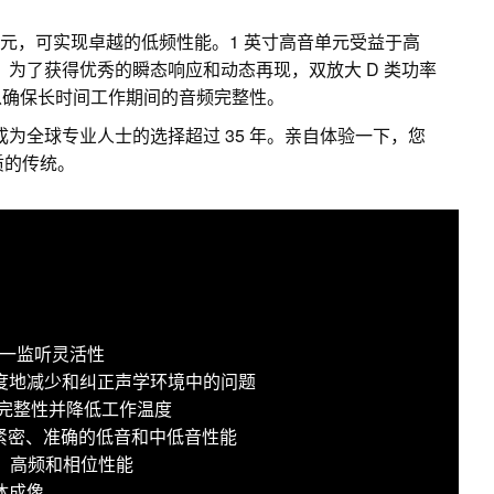
纶纤维低音单元，可实现卓越的低频性能。1 英寸高音单元受益于高
z。为了获得优秀的瞬态响应和动态再现，双放大 D 类功率
以确保长时间工作期间的音频完整性。
成为全球专业人士的选择超过 35 年。亲自体验一下，您
音质的传统。
现三合一监听灵活性
于极大限度地减少和纠正声学环境中的问题
频完整性并降低工作温度
提供紧密、准确的低音和中低音性能
中、高频和相位性能
体成像