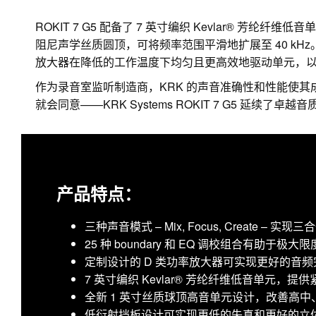
ROKIT 7 G5 配备了 7 英寸编织 Kevlar® 芳
阻尼声学丝质圆顶，可将频率范围平滑地扩展至 40 kH
放大器在降低的工作温度下均匀且更高效地驱动单元，
作为录音室监听制造商，KRK 的声音准确性和性能使其
就会同意——KRK Systems ROKIT 7 G5 延续了卓越
产品特点：
三种声音模式 – Mix, Focus, Create – 实
25 种 boundary 和 EQ 调校组合有助
定制设计的 D 类功率放大器可实现更好的音
7 英寸编织 Kevlar® 芳纶纤维低音单元，
全新 1 英寸丝质球顶高音单元设计，改善高
低衍射挡板设计可实现更低的失真和更好的立