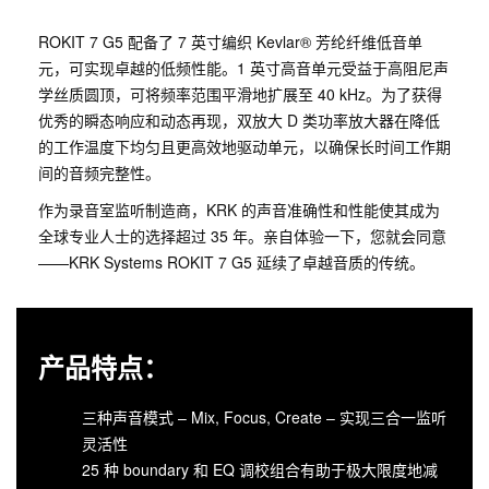
ROKIT 7 G5 配备了 7 英寸编织 Kevlar® 芳纶纤维低音单
元，可实现卓越的低频性能。1 英寸高音单元受益于高阻尼声
学丝质圆顶，可将频率范围平滑地扩展至 40 kHz。为了获得
优秀的瞬态响应和动态再现，双放大 D 类功率放大器在降低
的工作温度下均匀且更高效地驱动单元，以确保长时间工作期
间的音频完整性。
作为录音室监听制造商，KRK 的声音准确性和性能使其成为
全球专业人士的选择超过 35 年。亲自体验一下，您就会同意
——KRK Systems ROKIT 7 G5 延续了卓越音质的传统。
产品特点：
三种声音模式 – Mix, Focus, Create – 实现三合一监听
灵活性
25 种 boundary 和 EQ 调校组合有助于极大限度地减