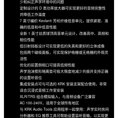
少和纠正声学环境中的问题
定制设计的 D 类功率放大器可实现更好的音频完整性
并降低工作温度
7 英寸编织 Kevlar® 芳纶纤维低音单元，提供紧密、准
确的低音和中低音性能
全新 1 英寸丝质球顶高音单元设计，改善高中、高频和
相位性能
低衍射挡板设计可实现更低的失真和更好的立体成像
包括两个磁吸面板，可实现保护格栅或无格栅的外观灵
活性
优化的前置倒相口可提高低频性能
声学泡沫楔形隔离垫可极大限度地减少共振并支持正确
的设置听音位
集成安装点可与可选的 KRK 安装支架配合使用，非常
适合沉浸式音频工作室安装
XLR/TRS 组合模拟输入，与音频设备广泛兼容
AC 100-240V，适用于全球所有地区
与 KRK Audio Tools 应用程序一起使用：声学实时房间
分析器和 EQ 推荐工具可帮助设置监听音箱，以实现更