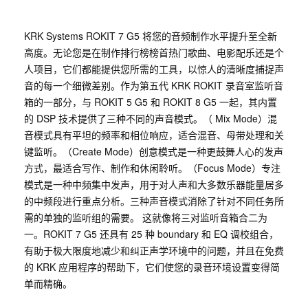
KRK Systems ROKIT 7 G5 将您的音频制作水平提升至全新
高度。无论您是在制作排行榜榜首热门歌曲、电影配乐还是个
人项目，它们都能提供您所需的工具，以惊人的清晰度捕捉声
音的每一个细微差别。作为第五代 KRK ROKIT 录音室监听音
箱的一部分，与 ROKIT 5 G5 和 ROKIT 8 G5 一起，其内置
的 DSP 技术提供了三种不同的声音模式。（ Mix Mode）混
音模式具有平坦的频率和相位响应，适合混音、母带处理和关
键监听。（Create Mode）创意模式是一种更鼓舞人心的发声
方式，最适合写作、制作和休闲聆听。（Focus Mode）专注
模式是一种中频集中发声，用于对人声和大多数乐器能量居多
的中频段进行重点分析。三种声音模式消除了针对不同任务所
需的单独的监听组的需要。 这就像将三对监听音箱合二为
一。ROKIT 7 G5 还具有 25 种 boundary 和 EQ 调校组合，
有助于极大限度地减少和纠正声学环境中的问题，并且在免费
的 KRK 应用程序的帮助下，它们使您的录音环境设置变得简
单而精确。