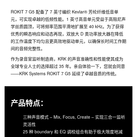
ROKIT 7 G5 配备了 7 英寸编织 Kevlar® 芳纶纤维低音单
元，可实现卓越的低频性能。1 英寸高音单元受益于高阻尼声
学丝质圆顶，可将频率范围平滑地扩展至 40 kHz。为了获得
优秀的瞬态响应和动态再现，双放大 D 类功率放大器在降低
的工作温度下均匀且更高效地驱动单元，以确保长时间工作期
间的音频完整性。
作为录音室监听制造商，KRK 的声音准确性和性能使其成为
全球专业人士的选择超过 35 年。亲自体验一下，您就会同意
——KRK Systems ROKIT 7 G5 延续了卓越音质的传统。
产品特点：
三种声音模式 – Mix, Focus, Create – 实现三合一监听
灵活性
25 种 boundary 和 EQ 调校组合有助于极大限度地减