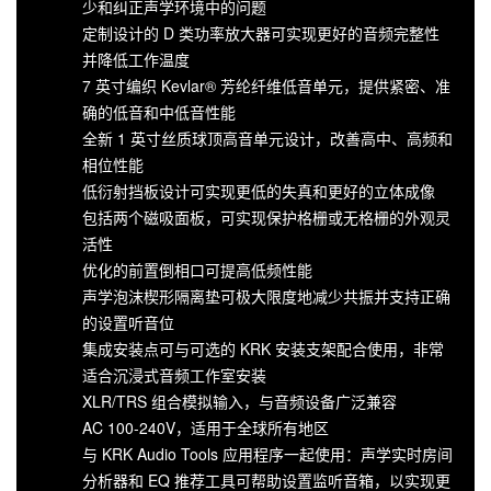
少和纠正声学环境中的问题
定制设计的 D 类功率放大器可实现更好的音频完整性
并降低工作温度
7 英寸编织 Kevlar® 芳纶纤维低音单元，提供紧密、准
确的低音和中低音性能
全新 1 英寸丝质球顶高音单元设计，改善高中、高频和
相位性能
低衍射挡板设计可实现更低的失真和更好的立体成像
包括两个磁吸面板，可实现保护格栅或无格栅的外观灵
活性
优化的前置倒相口可提高低频性能
声学泡沫楔形隔离垫可极大限度地减少共振并支持正确
的设置听音位
集成安装点可与可选的 KRK 安装支架配合使用，非常
适合沉浸式音频工作室安装
XLR/TRS 组合模拟输入，与音频设备广泛兼容
AC 100-240V，适用于全球所有地区
与 KRK Audio Tools 应用程序一起使用：声学实时房间
分析器和 EQ 推荐工具可帮助设置监听音箱，以实现更