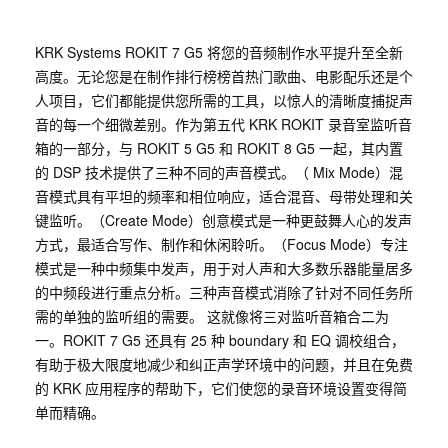
KRK Systems ROKIT 7 G5 将您的音频制作水平提升至全新
高度。无论您是在制作排行榜榜首热门歌曲、电影配乐还是个
人项目，它们都能提供您所需的工具，以惊人的清晰度捕捉声
音的每一个细微差别。作为第五代 KRK ROKIT 录音室监听音
箱的一部分，与 ROKIT 5 G5 和 ROKIT 8 G5 一起，其内置
的 DSP 技术提供了三种不同的声音模式。（ Mix Mode）混
音模式具有平坦的频率和相位响应，适合混音、母带处理和关
键监听。（Create Mode）创意模式是一种更鼓舞人心的发声
方式，最适合写作、制作和休闲聆听。（Focus Mode）专注
模式是一种中频集中发声，用于对人声和大多数乐器能量居多
的中频段进行重点分析。三种声音模式消除了针对不同任务所
需的单独的监听组的需要。 这就像将三对监听音箱合二为
一。ROKIT 7 G5 还具有 25 种 boundary 和 EQ 调校组合，
有助于极大限度地减少和纠正声学环境中的问题，并且在免费
的 KRK 应用程序的帮助下，它们使您的录音环境设置变得简
单而精确。