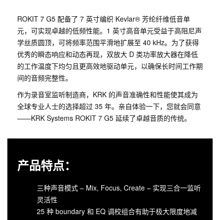
ROKIT 7 G5 配备了 7 英寸编织 Kevlar® 芳纶纤维低音单
元，可实现卓越的低频性能。1 英寸高音单元受益于高阻尼声
学丝质圆顶，可将频率范围平滑地扩展至 40 kHz。为了获得
优秀的瞬态响应和动态再现，双放大 D 类功率放大器在降低
的工作温度下均匀且更高效地驱动单元，以确保长时间工作期
间的音频完整性。
作为录音室监听制造商，KRK 的声音准确性和性能使其成为
全球专业人士的选择超过 35 年。亲自体验一下，您就会同意
——KRK Systems ROKIT 7 G5 延续了卓越音质的传统。
产品特点：
三种声音模式 – Mix, Focus, Create – 实现三合一监听
灵活性
25 种 boundary 和 EQ 调校组合有助于极大限度地减