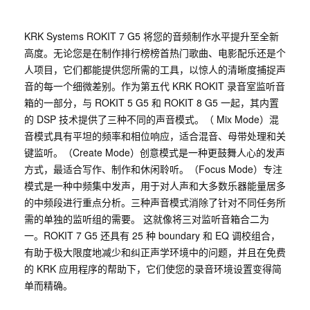
KRK Systems ROKIT 7 G5 将您的音频制作水平提升至全新
高度。无论您是在制作排行榜榜首热门歌曲、电影配乐还是个
人项目，它们都能提供您所需的工具，以惊人的清晰度捕捉声
音的每一个细微差别。作为第五代 KRK ROKIT 录音室监听音
箱的一部分，与 ROKIT 5 G5 和 ROKIT 8 G5 一起，其内置
的 DSP 技术提供了三种不同的声音模式。（ Mix Mode）混
音模式具有平坦的频率和相位响应，适合混音、母带处理和关
键监听。（Create Mode）创意模式是一种更鼓舞人心的发声
方式，最适合写作、制作和休闲聆听。（Focus Mode）专注
模式是一种中频集中发声，用于对人声和大多数乐器能量居多
的中频段进行重点分析。三种声音模式消除了针对不同任务所
需的单独的监听组的需要。 这就像将三对监听音箱合二为
一。ROKIT 7 G5 还具有 25 种 boundary 和 EQ 调校组合，
有助于极大限度地减少和纠正声学环境中的问题，并且在免费
的 KRK 应用程序的帮助下，它们使您的录音环境设置变得简
单而精确。