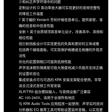
少和纠正声学环境中的问题
定制设计的 D 类功率放大器可实现更好的音频完整性
并降低工作温度
7 英寸编织 Kevlar® 芳纶纤维低音单元，提供紧密、准
确的低音和中低音性能
全新 1 英寸丝质球顶高音单元设计，改善高中、高频和
相位性能
低衍射挡板设计可实现更低的失真和更好的立体成像
包括两个磁吸面板，可实现保护格栅或无格栅的外观灵
活性
优化的前置倒相口可提高低频性能
声学泡沫楔形隔离垫可极大限度地减少共振并支持正确
的设置听音位
集成安装点可与可选的 KRK 安装支架配合使用，非常
适合沉浸式音频工作室安装
XLR/TRS 组合模拟输入，与音频设备广泛兼容
AC 100-240V，适用于全球所有地区
与 KRK Audio Tools 应用程序一起使用：声学实时房间
分析器和 EQ 推荐工具可帮助设置监听音箱，以实现更