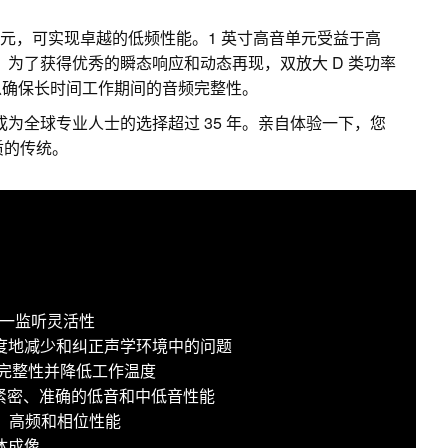
纶纤维低音单元，可实现卓越的低频性能。1 英寸高音单元受益于高
z。为了获得优秀的瞬态响应和动态再现，双放大 D 类功率
以确保长时间工作期间的音频完整性。
成为全球专业人士的选择超过 35 年。亲自体验一下，您
音质的传统。
现三合一监听灵活性
于极大限度地减少和纠正声学环境中的问题
频完整性并降低工作温度
提供紧密、准确的低音和中低音性能
中、高频和相位性能
体成像