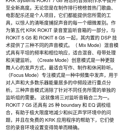
KRK Systems ROKIT 7 G5 将您的音频制作水平提升
至全新高度。无论您是在制作排行榜榜首热门歌曲、
电影配乐还是个人项目，它们都能提供您所需的工
具，以惊人的清晰度捕捉声音的每一个细微差别。作
为第五代 KRK ROKIT 录音室监听音箱的一部分，与
ROKIT 5 G5 和 ROKIT 8 G5 一起，其内置的 DSP 技
术提供了三种不同的声音模式。（ Mix Mode）混音模
式具有平坦的频率和相位响应，适合混音、母带处理
和关键监听。（Create Mode）创意模式是一种更鼓
舞人心的发声方式，最适合写作、制作和休闲聆听。
（Focus Mode）专注模式是一种中频集中发声，用于
对人声和大多数乐器能量居多的中频段进行重点分
析。三种声音模式消除了针对不同任务所需的单独的
监听组的需要。 这就像将三对监听音箱合二为一。
ROKIT 7 G5 还具有 25 种 boundary 和 EQ 调校组
合，有助于极大限度地减少和纠正声学环境中的问
题，并且在免费的 KRK 应用程序的帮助下，它们使
您的录音环境设置变得简单而精确。