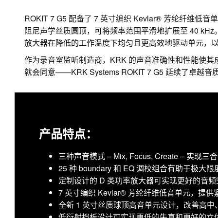
ROKIT 7 G5 配备了 7 英寸编织 Kevlar® 芳
阻尼声学丝质圆顶，可将频率范围平滑地扩展至 40 kH
放大器在降低的工作温度下均匀且更高效地驱动单元，
作为录音室监听制造商，KRK 的声音准确性和性能使其
就会同意——KRK Systems ROKIT 7 G5 延续了卓越
产品特点：
三种声音模式 – Mix, Focus, Create – 实
25 种 boundary 和 EQ 调校组合有助
定制设计的 D 类功率放大器可实现更好的音
7 英寸编织 Kevlar® 芳纶纤维低音单元，
全新 1 英寸丝质球顶高音单元设计，改善高
低衍射挡板设计可实现更低的失真和更好的立