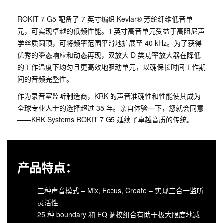
ROKIT 7 G5 配备了 7 英寸编织 Kevlar® 芳纶纤维低音单
元，可实现卓越的低频性能。1 英寸高音单元受益于高阻尼声
学丝质圆顶，可将频率范围平滑地扩展至 40 kHz。为了获得
优秀的瞬态响应和动态再现，双放大 D 类功率放大器在降低
的工作温度下均匀且更高效地驱动单元，以确保长时间工作期
间的音频完整性。
作为录音室监听制造商，KRK 的声音准确性和性能使其成为
全球专业人士的选择超过 35 年。亲自体验一下，您就会同意
——KRK Systems ROKIT 7 G5 延续了卓越音质的传统。
产品特点：
三种声音模式 – Mix, Focus, Create – 实现三合一监听
灵活性
25 种 boundary 和 EQ 调校组合有助于极大限度地减