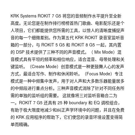
KRK Systems ROKIT 7 G5 将您的音频制作水平提升至全新
高度。无论您是在制作排行榜榜首热门歌曲、电影配乐还是个
人项目，它们都能提供您所需的工具，以惊人的清晰度捕捉声
音的每一个细微差别。作为第五代 KRK ROKIT 录音室监听音
箱的一部分，与 ROKIT 5 G5 和 ROKIT 8 G5 一起，其内置
的 DSP 技术提供了三种不同的声音模式。（ Mix Mode）混
音模式具有平坦的频率和相位响应，适合混音、母带处理和关
键监听。（Create Mode）创意模式是一种更鼓舞人心的发声
方式，最适合写作、制作和休闲聆听。（Focus Mode）专注
模式是一种中频集中发声，用于对人声和大多数乐器能量居多
的中频段进行重点分析。三种声音模式消除了针对不同任务所
需的单独的监听组的需要。 这就像将三对监听音箱合二为
一。ROKIT 7 G5 还具有 25 种 boundary 和 EQ 调校组合，
有助于极大限度地减少和纠正声学环境中的问题，并且在免费
的 KRK 应用程序的帮助下，它们使您的录音环境设置变得简
单而精确。