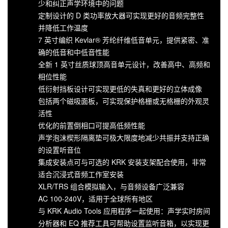
少和纠正声学环境中的问题
定制设计的 D 类功率放大器可实现更好的音频完整性
并降低工作温度
7 英寸编织 Kevlar® 芳纶纤维低音单元，提供紧密、准
确的低音和中低音性能
全新 1 英寸丝质球顶高音单元设计，改善高中、高频和
相位性能
低衍射挡板设计可实现更低的失真和更好的立体成像
包括两个磁吸面板，可实现保护格栅或无格栅的外观灵
活性
优化的前置倒相口可提高低频性能
声学泡沫楔形隔离垫可极大限度地减少共振并支持正确
的设置听音位
集成安装点可与可选的 KRK 安装支架配合使用，非常
适合沉浸式音频工作室安装
XLR/TRS 组合模拟输入，与音频设备广泛兼容
AC 100-240V，适用于全球所有地区
与 KRK Audio Tools 应用程序一起使用：声学实时房间
分析器和 EQ 推荐工具可帮助设置监听音箱，以实现更