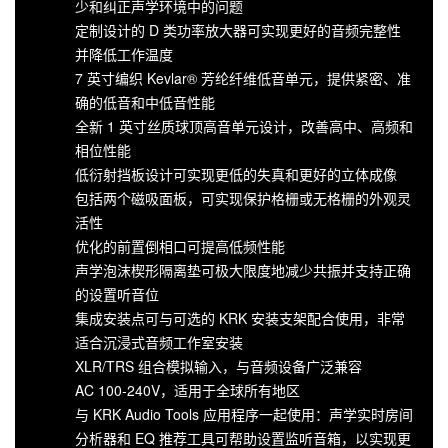
少和纠正声学环境中的问题
定制设计的 D 类功率放大器可实现更好的音频完整性
并降低工作温度
7 英寸编织 Kevlar® 芳纶纤维低音单元，提供紧密、准
确的低音和中低音性能
全新 1 英寸丝质球顶高音单元设计，改善高中、高频和
相位性能
低衍射挡板设计可实现更低的失真和更好的立体成像
包括两个磁吸面板，可实现保护格栅或无格栅的外观灵
活性
优化的前置倒相口可提高低频性能
声学泡沫楔形隔离垫可极大限度地减少共振并支持正确
的设置听音位
集成安装点可与可选的 KRK 安装支架配合使用，非常
适合沉浸式音频工作室安装
XLR/TRS 组合模拟输入，与音频设备广泛兼容
AC 100-240V，适用于全球所有地区
与 KRK Audio Tools 应用程序一起使用：声学实时房间
分析器和 EQ 推荐工具可帮助设置监听音箱，以实现更