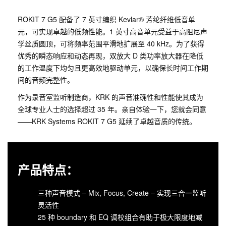
ROKIT 7 G5 配备了 7 英寸编织 Kevlar® 芳纶纤维低音单
元，可实现卓越的低频性能。1 英寸高音单元受益于高阻尼声
学丝质圆顶，可将频率范围平滑地扩展至 40 kHz。为了获得
优秀的瞬态响应和动态再现，双放大 D 类功率放大器在降低
的工作温度下均匀且更高效地驱动单元，以确保长时间工作期
间的音频完整性。
作为录音室监听制造商，KRK 的声音准确性和性能使其成为
全球专业人士的选择超过 35 年。亲自体验一下，您就会同意
——KRK Systems ROKIT 7 G5 延续了卓越音质的传统。
产品特点：
三种声音模式 – Mix, Focus, Create – 实现三合一监听
灵活性
25 种 boundary 和 EQ 调校组合有助于极大限度地减