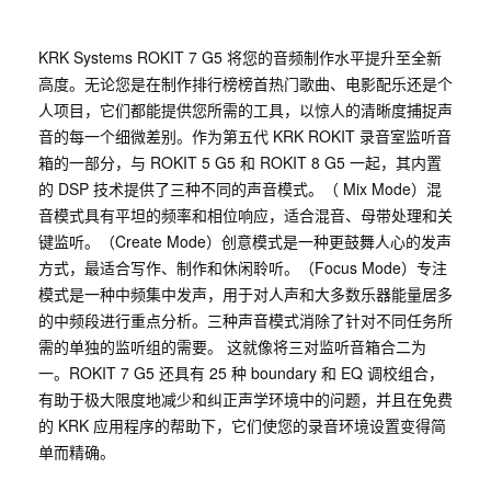
KRK Systems ROKIT 7 G5 将您的音频制作水平提升至全新
高度。无论您是在制作排行榜榜首热门歌曲、电影配乐还是个
人项目，它们都能提供您所需的工具，以惊人的清晰度捕捉声
音的每一个细微差别。作为第五代 KRK ROKIT 录音室监听音
箱的一部分，与 ROKIT 5 G5 和 ROKIT 8 G5 一起，其内置
的 DSP 技术提供了三种不同的声音模式。（ Mix Mode）混
音模式具有平坦的频率和相位响应，适合混音、母带处理和关
键监听。（Create Mode）创意模式是一种更鼓舞人心的发声
方式，最适合写作、制作和休闲聆听。（Focus Mode）专注
模式是一种中频集中发声，用于对人声和大多数乐器能量居多
的中频段进行重点分析。三种声音模式消除了针对不同任务所
需的单独的监听组的需要。 这就像将三对监听音箱合二为
一。ROKIT 7 G5 还具有 25 种 boundary 和 EQ 调校组合，
有助于极大限度地减少和纠正声学环境中的问题，并且在免费
的 KRK 应用程序的帮助下，它们使您的录音环境设置变得简
单而精确。