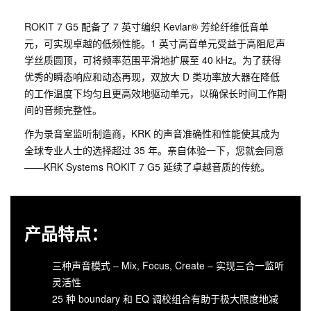
ROKIT 7 G5 配备了 7 英寸编织 Kevlar® 芳纶纤维低音单
元，可实现卓越的低频性能。1 英寸高音单元受益于高阻尼声
学丝质圆顶，可将频率范围平滑地扩展至 40 kHz。为了获得
优秀的瞬态响应和动态再现，双放大 D 类功率放大器在降低
的工作温度下均匀且更高效地驱动单元，以确保长时间工作期
间的音频完整性。
作为录音室监听制造商，KRK 的声音准确性和性能使其成为
全球专业人士的选择超过 35 年。亲自体验一下，您就会同意
——KRK Systems ROKIT 7 G5 延续了卓越音质的传统。
产品特点：
三种声音模式 – Mix, Focus, Create – 实现三合一监听
灵活性
25 种 boundary 和 EQ 调校组合有助于极大限度地减