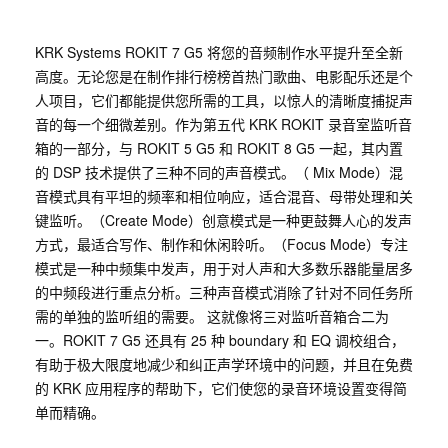
KRK Systems ROKIT 7 G5 将您的音频制作水平提升至全新
高度。无论您是在制作排行榜榜首热门歌曲、电影配乐还是个
人项目，它们都能提供您所需的工具，以惊人的清晰度捕捉声
音的每一个细微差别。作为第五代 KRK ROKIT 录音室监听音
箱的一部分，与 ROKIT 5 G5 和 ROKIT 8 G5 一起，其内置
的 DSP 技术提供了三种不同的声音模式。（ Mix Mode）混
音模式具有平坦的频率和相位响应，适合混音、母带处理和关
键监听。（Create Mode）创意模式是一种更鼓舞人心的发声
方式，最适合写作、制作和休闲聆听。（Focus Mode）专注
模式是一种中频集中发声，用于对人声和大多数乐器能量居多
的中频段进行重点分析。三种声音模式消除了针对不同任务所
需的单独的监听组的需要。 这就像将三对监听音箱合二为
一。ROKIT 7 G5 还具有 25 种 boundary 和 EQ 调校组合，
有助于极大限度地减少和纠正声学环境中的问题，并且在免费
的 KRK 应用程序的帮助下，它们使您的录音环境设置变得简
单而精确。