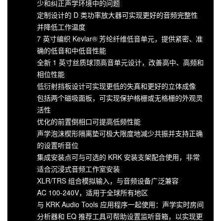
少和纠正声学环境中的问题
定制设计的 D 类功率放大器可实现更好的音频完整性
并降低工作温度
7 英寸编织 Kevlar® 芳纶纤维低音单元，提供紧密、准
确的低音和中低音性能
全新 1 英寸丝质球顶高音单元设计，改善高中、高频和
相位性能
低衍射挡板设计可实现更低的失真和更好的立体成像
包括两个磁吸面板，可实现保护格栅或无格栅的外观灵
活性
优化的前置倒相口可提高低频性能
声学泡沫楔形隔离垫可极大限度地减少共振并支持正确
的设置听音位
集成安装点可与可选的 KRK 安装支架配合使用，非常
适合沉浸式音频工作室安装
XLR/TRS 组合模拟输入，与音频设备广泛兼容
AC 100-240V，适用于全球所有地区
与 KRK Audio Tools 应用程序一起使用：声学实时房间
分析器和 EQ 推荐工具可帮助设置监听音箱，以实现更