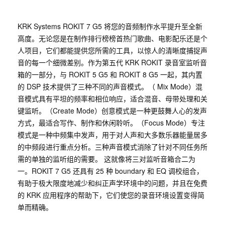
KRK Systems ROKIT 7 G5 将您的音频制作水平提升至全新
高度。无论您是在制作排行榜榜首热门歌曲、电影配乐还是个
人项目，它们都能提供您所需的工具，以惊人的清晰度捕捉声
音的每一个细微差别。作为第五代 KRK ROKIT 录音室监听音
箱的一部分，与 ROKIT 5 G5 和 ROKIT 8 G5 一起，其内置
的 DSP 技术提供了三种不同的声音模式。（ Mix Mode）混
音模式具有平坦的频率和相位响应，适合混音、母带处理和关
键监听。（Create Mode）创意模式是一种更鼓舞人心的发声
方式，最适合写作、制作和休闲聆听。（Focus Mode）专注
模式是一种中频集中发声，用于对人声和大多数乐器能量居多
的中频段进行重点分析。三种声音模式消除了针对不同任务所
需的单独的监听组的需要。 这就像将三对监听音箱合二为
一。ROKIT 7 G5 还具有 25 种 boundary 和 EQ 调校组合，
有助于极大限度地减少和纠正声学环境中的问题，并且在免费
的 KRK 应用程序的帮助下，它们使您的录音环境设置变得简
单而精确。