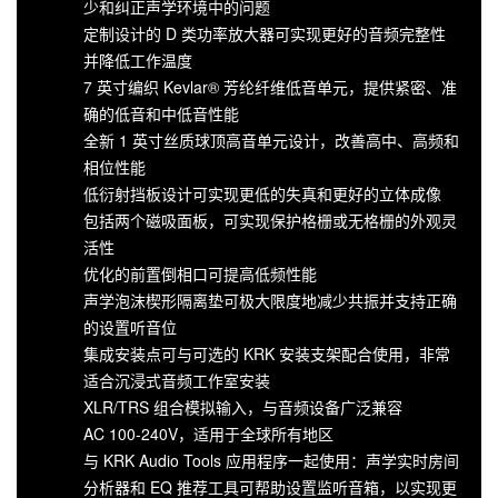
少和纠正声学环境中的问题
定制设计的 D 类功率放大器可实现更好的音频完整性
并降低工作温度
7 英寸编织 Kevlar® 芳纶纤维低音单元，提供紧密、准
确的低音和中低音性能
全新 1 英寸丝质球顶高音单元设计，改善高中、高频和
相位性能
低衍射挡板设计可实现更低的失真和更好的立体成像
包括两个磁吸面板，可实现保护格栅或无格栅的外观灵
活性
优化的前置倒相口可提高低频性能
声学泡沫楔形隔离垫可极大限度地减少共振并支持正确
的设置听音位
集成安装点可与可选的 KRK 安装支架配合使用，非常
适合沉浸式音频工作室安装
XLR/TRS 组合模拟输入，与音频设备广泛兼容
AC 100-240V，适用于全球所有地区
与 KRK Audio Tools 应用程序一起使用：声学实时房间
分析器和 EQ 推荐工具可帮助设置监听音箱，以实现更