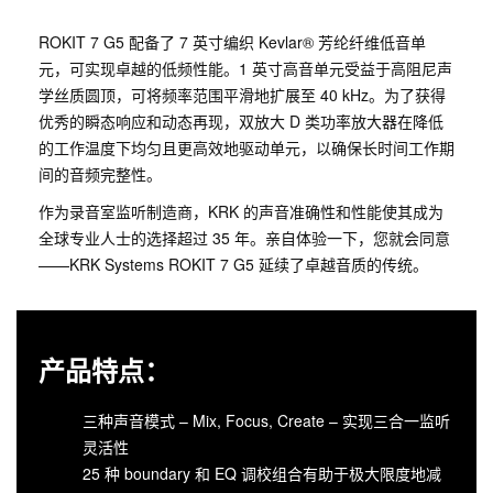
ROKIT 7 G5 配备了 7 英寸编织 Kevlar® 芳纶纤维低音单
元，可实现卓越的低频性能。1 英寸高音单元受益于高阻尼声
学丝质圆顶，可将频率范围平滑地扩展至 40 kHz。为了获得
优秀的瞬态响应和动态再现，双放大 D 类功率放大器在降低
的工作温度下均匀且更高效地驱动单元，以确保长时间工作期
间的音频完整性。
作为录音室监听制造商，KRK 的声音准确性和性能使其成为
全球专业人士的选择超过 35 年。亲自体验一下，您就会同意
——KRK Systems ROKIT 7 G5 延续了卓越音质的传统。
产品特点：
三种声音模式 – Mix, Focus, Create – 实现三合一监听
灵活性
25 种 boundary 和 EQ 调校组合有助于极大限度地减