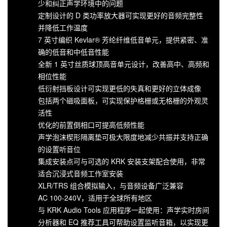
少和纠正声学环境中的问题
定制设计的 D 类功率放大器可实现更好的音频完整性
并降低工作温度
7 英寸编织 Kevlar® 芳纶纤维低音单元，提供紧密、准
确的低音和中低音性能
全新 1 英寸丝质球顶高音单元设计，改善高中、高频和
相位性能
低衍射挡板设计可实现更低的失真和更好的立体成像
包括两个磁吸面板，可实现保护格栅或无格栅的外观灵
活性
优化的前置倒相口可提高低频性能
声学泡沫楔形隔离垫可极大限度地减少共振并支持正确
的设置听音位
集成安装点可与可选的 KRK 安装支架配合使用，非常
适合沉浸式音频工作室安装
XLR/TRS 组合模拟输入，与音频设备广泛兼容
AC 100-240V，适用于全球所有地区
与 KRK Audio Tools 应用程序一起使用：声学实时房间
分析器和 EQ 推荐工具可帮助设置监听音箱，以实现更