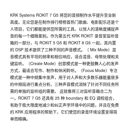
KRK Systems ROKIT 7 G5 将您的音频制作水平提升至全新
高度。无论您是在制作排行榜榜首热门歌曲、电影配乐还是个
人项目，它们都能提供您所需的工具，以惊人的清晰度捕捉声
音的每一个细微差别。作为第五代 KRK ROKIT 录音室监听音
箱的一部分，与 ROKIT 5 G5 和 ROKIT 8 G5 一起，其内置
的 DSP 技术提供了三种不同的声音模式。（ Mix Mode）混
音模式具有平坦的频率和相位响应，适合混音、母带处理和关
键监听。（Create Mode）创意模式是一种更鼓舞人心的发声
方式，最适合写作、制作和休闲聆听。（Focus Mode）专注
模式是一种中频集中发声，用于对人声和大多数乐器能量居多
的中频段进行重点分析。三种声音模式消除了针对不同任务所
需的单独的监听组的需要。 这就像将三对监听音箱合二为
一。ROKIT 7 G5 还具有 25 种 boundary 和 EQ 调校组合，
有助于极大限度地减少和纠正声学环境中的问题，并且在免费
的 KRK 应用程序的帮助下，它们使您的录音环境设置变得简
单而精确。