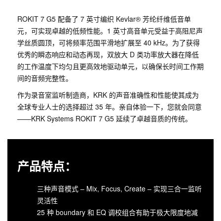
ROKIT 7 G5 配备了 7 英寸编织 Kevlar® 芳纶纤维低音单
元，可实现卓越的低频性能。1 英寸高音单元受益于高阻尼声
学丝质圆顶，可将频率范围平滑地扩展至 40 kHz。为了获得
优秀的瞬态响应和动态再现，双放大 D 类功率放大器在降低
的工作温度下均匀且更高效地驱动单元，以确保长时间工作期
间的音频完整性。
作为录音室监听制造商，KRK 的声音准确性和性能使其成为
全球专业人士的选择超过 35 年。亲自体验一下，您就会同意
——KRK Systems ROKIT 7 G5 延续了卓越音质的传统。
产品特点：
三种声音模式 – Mix, Focus, Create – 实现三合一监听
灵活性
25 种 boundary 和 EQ 调校组合有助于极大限度地减