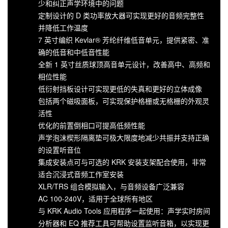
少和纠正声学环境中的问题
定制设计的 D 类功率放大器可实现更好的音频完整性
并降低工作温度
7 英寸编织 Kevlar® 芳纶纤维低音单元，提供紧密、准
确的低音和中低音性能
全新 1 英寸丝质球顶高音单元设计，改善高中、高频和
相位性能
低衍射挡板设计可实现更低的失真和更好的立体成像
包括两个磁吸面板，可实现保护格栅或无格栅的外观灵
活性
优化的前置倒相口可提高低频性能
声学泡沫楔形隔离垫可极大限度地减少共振并支持正确
的设置听音位
集成安装点可与可选的 KRK 安装支架配合使用，非常
适合沉浸式音频工作室安装
XLR/TRS 组合模拟输入，与音频设备广泛兼容
AC 100-240V，适用于全球所有地区
与 KRK Audio Tools 应用程序一起使用：声学实时房间
分析器和 EQ 推荐工具可帮助设置监听音箱，以实现更