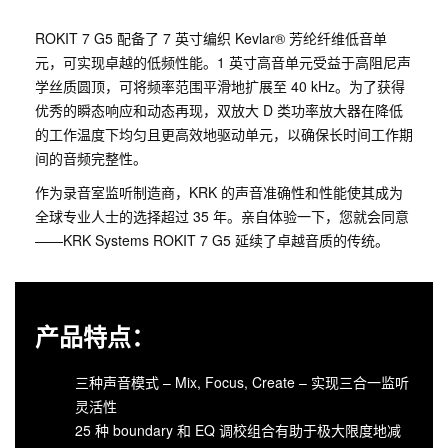
ROKIT 7 G5 配备了 7 英寸编织 Kevlar® 芳纶纤维低音单
元，可实现卓越的低频性能。1 英寸高音单元受益于高阻尼声
学丝质圆顶，可将频率范围平滑地扩展至 40 kHz。为了获得
优秀的瞬态响应和动态再现，双放大 D 类功率放大器在降低
的工作温度下均匀且更高效地驱动单元，以确保长时间工作期
间的音频完整性。
作为录音室监听制造商，KRK 的声音准确性和性能使其成为
全球专业人士的选择超过 35 年。亲自体验一下，您就会同意
——KRK Systems ROKIT 7 G5 延续了卓越音质的传统。
产品特点：
三种声音模式 – Mix, Focus, Create – 实现三合一监听
灵活性
25 种 boundary 和 EQ 调校组合有助于极大限度地减