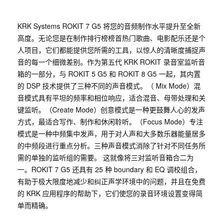
KRK Systems ROKIT 7 G5 将您的音频制作水平提升至全新
高度。无论您是在制作排行榜榜首热门歌曲、电影配乐还是个
人项目，它们都能提供您所需的工具，以惊人的清晰度捕捉声
音的每一个细微差别。作为第五代 KRK ROKIT 录音室监听音
箱的一部分，与 ROKIT 5 G5 和 ROKIT 8 G5 一起，其内置
的 DSP 技术提供了三种不同的声音模式。（ Mix Mode）混
音模式具有平坦的频率和相位响应，适合混音、母带处理和关
键监听。（Create Mode）创意模式是一种更鼓舞人心的发声
方式，最适合写作、制作和休闲聆听。（Focus Mode）专注
模式是一种中频集中发声，用于对人声和大多数乐器能量居多
的中频段进行重点分析。三种声音模式消除了针对不同任务所
需的单独的监听组的需要。 这就像将三对监听音箱合二为
一。ROKIT 7 G5 还具有 25 种 boundary 和 EQ 调校组合，
有助于极大限度地减少和纠正声学环境中的问题，并且在免费
的 KRK 应用程序的帮助下，它们使您的录音环境设置变得简
单而精确。