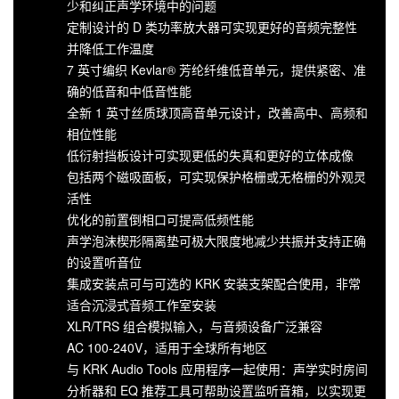
少和纠正声学环境中的问题
定制设计的 D 类功率放大器可实现更好的音频完整性
并降低工作温度
7 英寸编织 Kevlar® 芳纶纤维低音单元，提供紧密、准
确的低音和中低音性能
全新 1 英寸丝质球顶高音单元设计，改善高中、高频和
相位性能
低衍射挡板设计可实现更低的失真和更好的立体成像
包括两个磁吸面板，可实现保护格栅或无格栅的外观灵
活性
优化的前置倒相口可提高低频性能
声学泡沫楔形隔离垫可极大限度地减少共振并支持正确
的设置听音位
集成安装点可与可选的 KRK 安装支架配合使用，非常
适合沉浸式音频工作室安装
XLR/TRS 组合模拟输入，与音频设备广泛兼容
AC 100-240V，适用于全球所有地区
与 KRK Audio Tools 应用程序一起使用：声学实时房间
分析器和 EQ 推荐工具可帮助设置监听音箱，以实现更