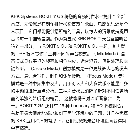
KRK Systems ROKIT 7 G5 将您的音频制作水平提升至全新
高度。无论您是在制作排行榜榜首热门歌曲、电影配乐还是个
人项目，它们都能提供您所需的工具，以惊人的清晰度捕捉声
音的每一个细微差别。作为第五代 KRK ROKIT 录音室监听音
箱的一部分，与 ROKIT 5 G5 和 ROKIT 8 G5 一起，其内置
的 DSP 技术提供了三种不同的声音模式。（ Mix Mode）混
音模式具有平坦的频率和相位响应，适合混音、母带处理和关
键监听。（Create Mode）创意模式是一种更鼓舞人心的发声
方式，最适合写作、制作和休闲聆听。（Focus Mode）专注
模式是一种中频集中发声，用于对人声和大多数乐器能量居多
的中频段进行重点分析。三种声音模式消除了针对不同任务所
需的单独的监听组的需要。 这就像将三对监听音箱合二为
一。ROKIT 7 G5 还具有 25 种 boundary 和 EQ 调校组合，
有助于极大限度地减少和纠正声学环境中的问题，并且在免费
的 KRK 应用程序的帮助下，它们使您的录音环境设置变得简
单而精确。