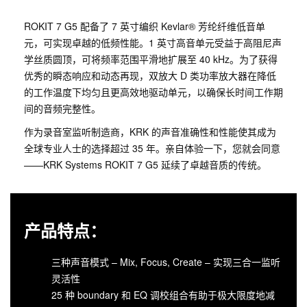
ROKIT 7 G5 配备了 7 英寸编织 Kevlar® 芳纶纤维低音单
元，可实现卓越的低频性能。1 英寸高音单元受益于高阻尼声
学丝质圆顶，可将频率范围平滑地扩展至 40 kHz。为了获得
优秀的瞬态响应和动态再现，双放大 D 类功率放大器在降低
的工作温度下均匀且更高效地驱动单元，以确保长时间工作期
间的音频完整性。
作为录音室监听制造商，KRK 的声音准确性和性能使其成为
全球专业人士的选择超过 35 年。亲自体验一下，您就会同意
——KRK Systems ROKIT 7 G5 延续了卓越音质的传统。
产品特点：
三种声音模式 – Mix, Focus, Create – 实现三合一监听
灵活性
25 种 boundary 和 EQ 调校组合有助于极大限度地减