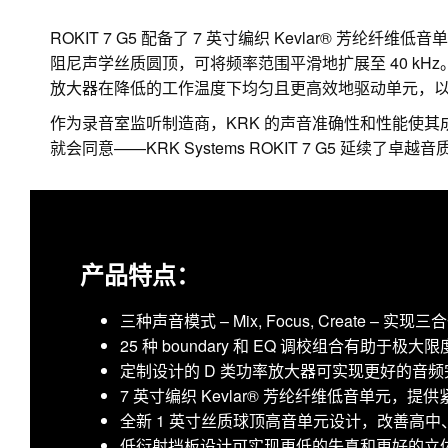
ROKIT 7 G5 配备了 7 英寸编织 Kevlar® 芳
阻尼声学丝质圆顶，可将频率范围平滑地扩展至 40 kH
放大器在降低的工作温度下均匀且更高效地驱动单元，
作为录音室监听制造商，KRK 的声音准确性和性能使其
就会同意——KRK Systems ROKIT 7 G5 延续了卓越
产品特点：
三种声音模式 – Mix, Focus, Create – 实
25 种 boundary 和 EQ 调校组合有助
定制设计的 D 类功率放大器可实现更好的音
7 英寸编织 Kevlar® 芳纶纤维低音单元，
全新 1 英寸丝质球顶高音单元设计，改善高
低衍射挡板设计可实现更低的失真和更好的立