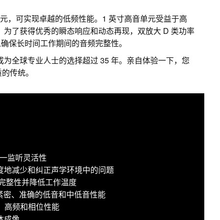
纶纤维低音单元，可实现卓越的低频性能。1 英寸高音单元受益于高
z。为了获得优秀的瞬态响应和动态再现，双放大 D 类功率
以确保长时间工作期间的音频完整性。
成为全球专业人士的选择超过 35 年。亲自体验一下，您
音质的传统。
现三合一监听灵活性
于极大限度地减少和纠正声学环境中的问题
频完整性并降低工作温度
提供紧密、准确的低音和中低音性能
中、高频和相位性能
体成像