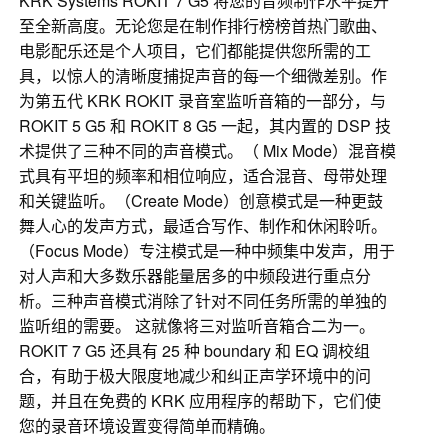
KRK Systems ROKIT 7 G5 将您的音频制作水平提升
至全新高度。无论您是在制作排行榜榜首热门歌曲、
电影配乐还是个人项目，它们都能提供您所需的工
具，以惊人的清晰度捕捉声音的每一个细微差别。作
为第五代 KRK ROKIT 录音室监听音箱的一部分，与
ROKIT 5 G5 和 ROKIT 8 G5 一起，其内置的 DSP 技
术提供了三种不同的声音模式。（ Mix Mode）混音模
式具有平坦的频率和相位响应，适合混音、母带处理
和关键监听。（Create Mode）创意模式是一种更鼓
舞人心的发声方式，最适合写作、制作和休闲聆听。
（Focus Mode）专注模式是一种中频集中发声，用于
对人声和大多数乐器能量居多的中频段进行重点分
析。三种声音模式消除了针对不同任务所需的单独的
监听组的需要。 这就像将三对监听音箱合二为一。
ROKIT 7 G5 还具有 25 种 boundary 和 EQ 调校组
合，有助于极大限度地减少和纠正声学环境中的问
题，并且在免费的 KRK 应用程序的帮助下，它们使
您的录音环境设置变得简单而精确。