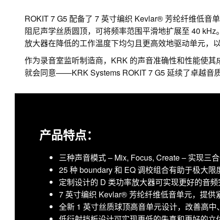
ROKIT 7 G5 配备了 7 英寸编织 Kevlar® 芳
阻尼声学丝质圆顶，可将频率范围平滑地扩展至 40 kH
放大器在降低的工作温度下均匀且更高效地驱动单元，
作为录音室监听制造商，KRK 的声音准确性和性能使其
就会同意——KRK Systems ROKIT 7 G5 延续了卓越
产品特点：
三种声音模式 – Mix, Focus, Create – 实
25 种 boundary 和 EQ 调校组合有助
定制设计的 D 类功率放大器可实现更好的音
7 英寸编织 Kevlar® 芳纶纤维低音单元，
全新 1 英寸丝质球顶高音单元设计，改善高
低衍射挡板设计可实现更低的失真和更好的立