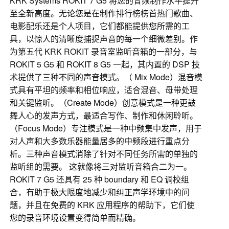
KRK Systems ROKIT 7 G5 将您的音频制作水平提升
至全新高度。无论您是在制作排行榜榜首热门歌曲、
电影配乐还是个人项目，它们都能提供您所需的工
具，以惊人的清晰度捕捉声音的每一个细微差别。作
为第五代 KRK ROKIT 录音室监听音箱的一部分，与
ROKIT 5 G5 和 ROKIT 8 G5 一起，其内置的 DSP 技
术提供了三种不同的声音模式。（ Mix Mode）混音模
式具有平坦的频率和相位响应，适合混音、母带处理
和关键监听。（Create Mode）创意模式是一种更鼓
舞人心的发声方式，最适合写作、制作和休闲聆听。
（Focus Mode）专注模式是一种中频集中发声，用于
对人声和大多数乐器能量居多的中频段进行重点分
析。三种声音模式消除了针对不同任务所需的单独的
监听组的需要。 这就像将三对监听音箱合二为一。
ROKIT 7 G5 还具有 25 种 boundary 和 EQ 调校组
合，有助于极大限度地减少和纠正声学环境中的问
题，并且在免费的 KRK 应用程序的帮助下，它们使
您的录音环境设置变得简单而精确。