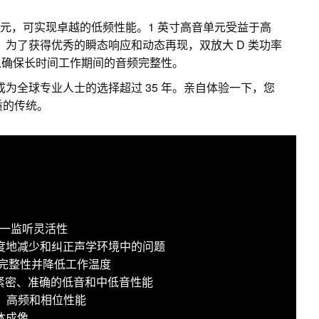
纶纤维低音单元，可实现卓越的低频性能。1 英寸高音单元受益于高
z。为了获得优秀的瞬态响应和动态再现，双放大 D 类功率
以确保长时间工作期间的音频完整性。
成为全球专业人士的选择超过 35 年。亲自体验一下，您
音质的传统。
现三合一监听灵活性
于极大限度地减少和纠正声学环境中的问题
频完整性并降低工作温度
提供紧密、准确的低音和中低音性能
中、高频和相位性能
体成像