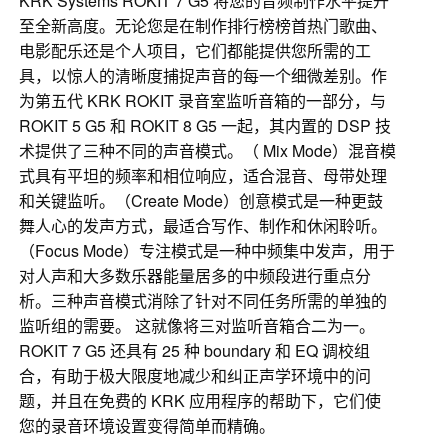
KRK Systems ROKIT 7 G5 将您的音频制作水平提升
至全新高度。无论您是在制作排行榜榜首热门歌曲、
电影配乐还是个人项目，它们都能提供您所需的工
具，以惊人的清晰度捕捉声音的每一个细微差别。作
为第五代 KRK ROKIT 录音室监听音箱的一部分，与
ROKIT 5 G5 和 ROKIT 8 G5 一起，其内置的 DSP 技
术提供了三种不同的声音模式。（ Mix Mode）混音模
式具有平坦的频率和相位响应，适合混音、母带处理
和关键监听。（Create Mode）创意模式是一种更鼓
舞人心的发声方式，最适合写作、制作和休闲聆听。
（Focus Mode）专注模式是一种中频集中发声，用于
对人声和大多数乐器能量居多的中频段进行重点分
析。三种声音模式消除了针对不同任务所需的单独的
监听组的需要。 这就像将三对监听音箱合二为一。
ROKIT 7 G5 还具有 25 种 boundary 和 EQ 调校组
合，有助于极大限度地减少和纠正声学环境中的问
题，并且在免费的 KRK 应用程序的帮助下，它们使
您的录音环境设置变得简单而精确。