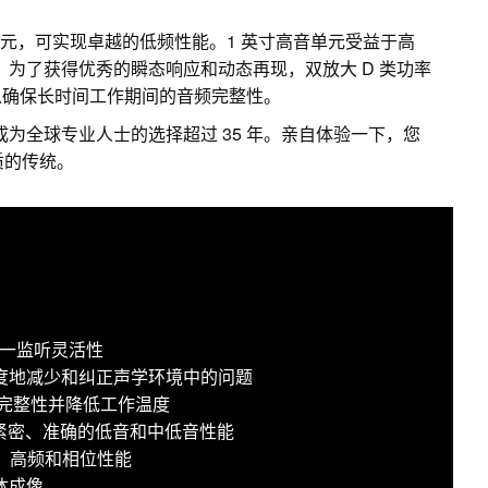
纶纤维低音单元，可实现卓越的低频性能。1 英寸高音单元受益于高
z。为了获得优秀的瞬态响应和动态再现，双放大 D 类功率
以确保长时间工作期间的音频完整性。
成为全球专业人士的选择超过 35 年。亲自体验一下，您
音质的传统。
现三合一监听灵活性
于极大限度地减少和纠正声学环境中的问题
频完整性并降低工作温度
提供紧密、准确的低音和中低音性能
中、高频和相位性能
体成像