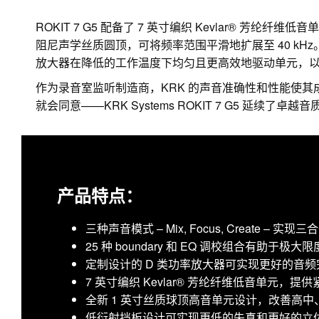
ROKIT 7 G5 配备了 7 英寸编织 Kevlar® 芳
阻尼声学丝质圆顶，可将频率范围平滑地扩展至 40 kH
放大器在降低的工作温度下均匀且更高效地驱动单元，
作为录音室监听制造商，KRK 的声音准确性和性能使其
就会同意——KRK Systems ROKIT 7 G5 延续了卓越
产品特点：
三种声音模式 – Mix, Focus, Create – 实
25 种 boundary 和 EQ 调校组合有助
定制设计的 D 类功率放大器可实现更好的音
7 英寸编织 Kevlar® 芳纶纤维低音单元，
全新 1 英寸丝质球顶高音单元设计，改善高
低衍射挡板设计可实现更低的失真和更好的立