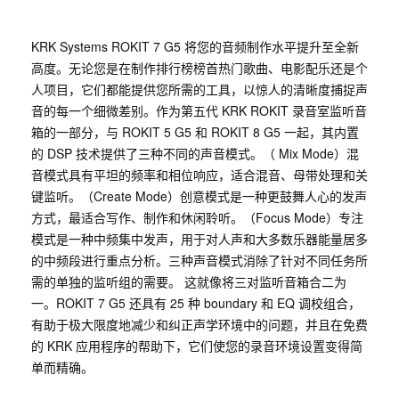
KRK Systems ROKIT 7 G5 将您的音频制作水平提升至全新
高度。无论您是在制作排行榜榜首热门歌曲、电影配乐还是个
人项目，它们都能提供您所需的工具，以惊人的清晰度捕捉声
音的每一个细微差别。作为第五代 KRK ROKIT 录音室监听音
箱的一部分，与 ROKIT 5 G5 和 ROKIT 8 G5 一起，其内置
的 DSP 技术提供了三种不同的声音模式。（ Mix Mode）混
音模式具有平坦的频率和相位响应，适合混音、母带处理和关
键监听。（Create Mode）创意模式是一种更鼓舞人心的发声
方式，最适合写作、制作和休闲聆听。（Focus Mode）专注
模式是一种中频集中发声，用于对人声和大多数乐器能量居多
的中频段进行重点分析。三种声音模式消除了针对不同任务所
需的单独的监听组的需要。 这就像将三对监听音箱合二为
一。ROKIT 7 G5 还具有 25 种 boundary 和 EQ 调校组合，
有助于极大限度地减少和纠正声学环境中的问题，并且在免费
的 KRK 应用程序的帮助下，它们使您的录音环境设置变得简
单而精确。