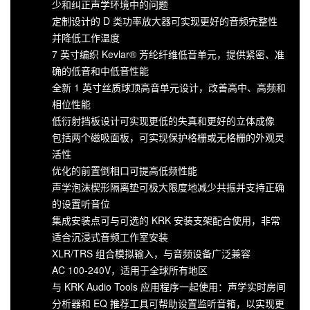
少和纠正声学环境中的问题
定制设计的 D 类功率放大器可实现更好的音频完整性
并降低工作温度
7 英寸编织 Kevlar® 芳纶纤维低音单元，提供紧密、准
确的低音和中低音性能
全新 1 英寸丝质球顶高音单元设计，改善高中、高频和
相位性能
低衍射挡板设计可实现更低的失真和更好的立体成像
包括两个磁吸面板，可实现保护格栅或无格栅的外观灵
活性
优化的前置倒相口可提高低频性能
声学泡沫楔形隔离垫可极大限度地减少共振并支持正确
的设置听音位
集成安装点可与可选的 KRK 安装支架配合使用，非常
适合沉浸式音频工作室安装
XLR/TRS 组合模拟输入，与音频设备广泛兼容
AC 100-240V，适用于全球所有地区
与 KRK Audio Tools 应用程序一起使用：声学实时房间
分析器和 EQ 推荐工具可帮助设置监听音箱，以实现更