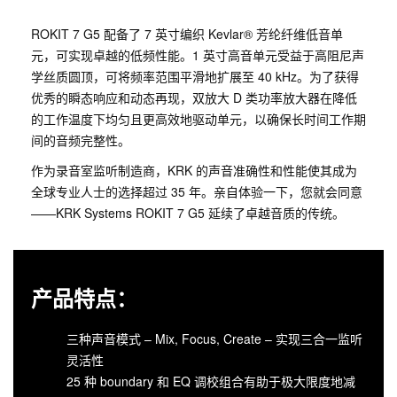
ROKIT 7 G5 配备了 7 英寸编织 Kevlar® 芳纶纤维低音单
元，可实现卓越的低频性能。1 英寸高音单元受益于高阻尼声
学丝质圆顶，可将频率范围平滑地扩展至 40 kHz。为了获得
优秀的瞬态响应和动态再现，双放大 D 类功率放大器在降低
的工作温度下均匀且更高效地驱动单元，以确保长时间工作期
间的音频完整性。
作为录音室监听制造商，KRK 的声音准确性和性能使其成为
全球专业人士的选择超过 35 年。亲自体验一下，您就会同意
——KRK Systems ROKIT 7 G5 延续了卓越音质的传统。
产品特点：
三种声音模式 – Mix, Focus, Create – 实现三合一监听
灵活性
25 种 boundary 和 EQ 调校组合有助于极大限度地减