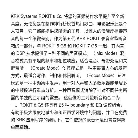
KRK Systems ROKIT 8 G5 将您的音频制作水平提升至全新
高度。无论您是在制作排行榜榜首热门歌曲、电影配乐还是个
人项目，它们都能提供您所需的工具，以惊人的清晰度捕捉声
音的每一个细微差别。作为第五代 KRK ROKIT 录音室监听音
箱的一部分，与 ROKIT 5 G5 和 ROKIT 7 G5 一起，其内置
的 DSP 技术提供了三种不同的声音模式。（ Mix Mode）混
音模式具有平坦的频率和相位响应，适合混音、母带处理和关
键监听。（Create Mode）创意模式是一种更鼓舞人心的发声
方式，最适合写作、制作和休闲聆听。（Focus Mode）专注
模式是一种中频集中发声，用于对人声和大多数乐器能量居多
的中频段进行重点分析。三种声音模式消除了针对不同任务所
需的单独的监听组的需要。 这就像将三对监听音箱合二为
一。ROKIT 8 G5 还具有 25 种 boundary 和 EQ 调校组合，
有助于极大限度地减少和纠正声学环境中的问题，并且在免费
的 KRK 应用程序的帮助下，它们使您的录音环境设置变得简
单而精确。