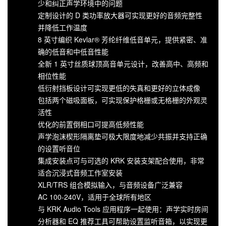
少和纠正声学环境中的问题
定制设计的 D 类功率放大器可实现更好的音频完整性
并降低工作温度
8 英寸编织 Kevlar® 芳纶纤维低音单元，提供紧密、准
确的低音和中低音性能
全新 1 英寸丝质球顶高音单元设计，改善高中、高频和
相位性能
低衍射挡板设计可实现更低的失真和更好的立体成像
包括两个磁吸面板，可实现保护格栅或无格栅的外观灵
活性
优化的前置倒相口可提高低频性能
声学泡沫楔形隔离垫可极大限度地减少共振并支持正确
的设置听音位
集成安装点可与可选的 KRK 安装支架配合使用，非常
适合沉浸式音频工作室安装
XLR/TRS 组合模拟输入，与音频设备广泛兼容
AC 100-240V，适用于全球所有地区
与 KRK Audio Tools 应用程序一起使用：声学实时房间
分析器和 EQ 推荐工具可帮助设置监听音箱，以实现更