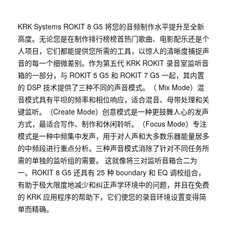
KRK Systems ROKIT 8 G5 将您的音频制作水平提升至全新
高度。无论您是在制作排行榜榜首热门歌曲、电影配乐还是个
人项目，它们都能提供您所需的工具，以惊人的清晰度捕捉声
音的每一个细微差别。作为第五代 KRK ROKIT 录音室监听音
箱的一部分，与 ROKIT 5 G5 和 ROKIT 7 G5 一起，其内置
的 DSP 技术提供了三种不同的声音模式。（ Mix Mode）混
音模式具有平坦的频率和相位响应，适合混音、母带处理和关
键监听。（Create Mode）创意模式是一种更鼓舞人心的发声
方式，最适合写作、制作和休闲聆听。（Focus Mode）专注
模式是一种中频集中发声，用于对人声和大多数乐器能量居多
的中频段进行重点分析。三种声音模式消除了针对不同任务所
需的单独的监听组的需要。 这就像将三对监听音箱合二为
一。ROKIT 8 G5 还具有 25 种 boundary 和 EQ 调校组合，
有助于极大限度地减少和纠正声学环境中的问题，并且在免费
的 KRK 应用程序的帮助下，它们使您的录音环境设置变得简
单而精确。