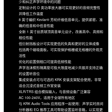
少和纠正声学环境中的问题
定制设计的 D 类功率放大器可实现更好的音频完整性
并降低工作温度
8 英寸编织 Kevlar® 芳纶纤维低音单元，提供紧密、准
确的低音和中低音性能
全新 1 英寸丝质球顶高音单元设计，改善高中、高频和
相位性能
低衍射挡板设计可实现更低的失真和更好的立体成像
包括两个磁吸面板，可实现保护格栅或无格栅的外观灵
活性
优化的前置倒相口可提高低频性能
声学泡沫楔形隔离垫可极大限度地减少共振并支持正确
的设置听音位
集成安装点可与可选的 KRK 安装支架配合使用，非常
适合沉浸式音频工作室安装
XLR/TRS 组合模拟输入，与音频设备广泛兼容
AC 100-240V，适用于全球所有地区
与 KRK Audio Tools 应用程序一起使用：声学实时房间
分析器和 EQ 推荐工具可帮助设置监听音箱，以实现更