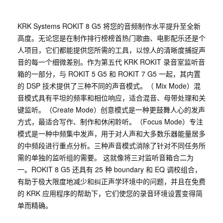
KRK Systems ROKIT 8 G5 将您的音频制作水平提升至全新
高度。无论您是在制作排行榜榜首热门歌曲、电影配乐还是个
人项目，它们都能提供您所需的工具，以惊人的清晰度捕捉声
音的每一个细微差别。作为第五代 KRK ROKIT 录音室监听音
箱的一部分，与 ROKIT 5 G5 和 ROKIT 7 G5 一起，其内置
的 DSP 技术提供了三种不同的声音模式。（ Mix Mode）混
音模式具有平坦的频率和相位响应，适合混音、母带处理和关
键监听。（Create Mode）创意模式是一种更鼓舞人心的发声
方式，最适合写作、制作和休闲聆听。（Focus Mode）专注
模式是一种中频集中发声，用于对人声和大多数乐器能量居多
的中频段进行重点分析。三种声音模式消除了针对不同任务所
需的单独的监听组的需要。 这就像将三对监听音箱合二为
一。ROKIT 8 G5 还具有 25 种 boundary 和 EQ 调校组合，
有助于极大限度地减少和纠正声学环境中的问题，并且在免费
的 KRK 应用程序的帮助下，它们使您的录音环境设置变得简
单而精确。