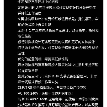
少和纠正声学环境中的问题
定制设计的 D 类功率放大器可实现更好的音频完整性
并降低工作温度
8 英寸编织 Kevlar® 芳纶纤维低音单元，提供紧密、准
确的低音和中低音性能
全新 1 英寸丝质球顶高音单元设计，改善高中、高频和
相位性能
低衍射挡板设计可实现更低的失真和更好的立体成像
包括两个磁吸面板，可实现保护格栅或无格栅的外观灵
活性
优化的前置倒相口可提高低频性能
声学泡沫楔形隔离垫可极大限度地减少共振并支持正确
的设置听音位
集成安装点可与可选的 KRK 安装支架配合使用，非常
适合沉浸式音频工作室安装
XLR/TRS 组合模拟输入，与音频设备广泛兼容
AC 100-240V，适用于全球所有地区
与 KRK Audio Tools 应用程序一起使用：声学实时房间
分析器和 EQ 推荐工具可帮助设置监听音箱，以实现更