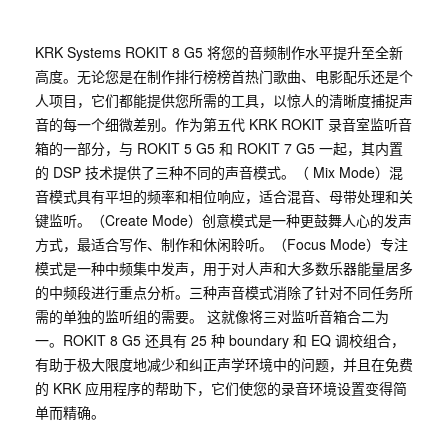
KRK Systems ROKIT 8 G5 将您的音频制作水平提升至全新
高度。无论您是在制作排行榜榜首热门歌曲、电影配乐还是个
人项目，它们都能提供您所需的工具，以惊人的清晰度捕捉声
音的每一个细微差别。作为第五代 KRK ROKIT 录音室监听音
箱的一部分，与 ROKIT 5 G5 和 ROKIT 7 G5 一起，其内置
的 DSP 技术提供了三种不同的声音模式。（ Mix Mode）混
音模式具有平坦的频率和相位响应，适合混音、母带处理和关
键监听。（Create Mode）创意模式是一种更鼓舞人心的发声
方式，最适合写作、制作和休闲聆听。（Focus Mode）专注
模式是一种中频集中发声，用于对人声和大多数乐器能量居多
的中频段进行重点分析。三种声音模式消除了针对不同任务所
需的单独的监听组的需要。 这就像将三对监听音箱合二为
一。ROKIT 8 G5 还具有 25 种 boundary 和 EQ 调校组合，
有助于极大限度地减少和纠正声学环境中的问题，并且在免费
的 KRK 应用程序的帮助下，它们使您的录音环境设置变得简
单而精确。