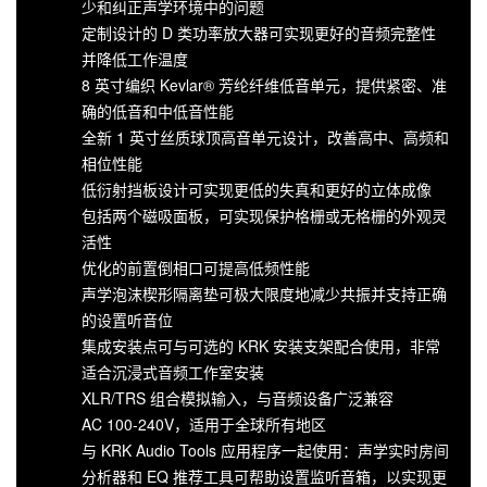
少和纠正声学环境中的问题
定制设计的 D 类功率放大器可实现更好的音频完整性
并降低工作温度
8 英寸编织 Kevlar® 芳纶纤维低音单元，提供紧密、准
确的低音和中低音性能
全新 1 英寸丝质球顶高音单元设计，改善高中、高频和
相位性能
低衍射挡板设计可实现更低的失真和更好的立体成像
包括两个磁吸面板，可实现保护格栅或无格栅的外观灵
活性
优化的前置倒相口可提高低频性能
声学泡沫楔形隔离垫可极大限度地减少共振并支持正确
的设置听音位
集成安装点可与可选的 KRK 安装支架配合使用，非常
适合沉浸式音频工作室安装
XLR/TRS 组合模拟输入，与音频设备广泛兼容
AC 100-240V，适用于全球所有地区
与 KRK Audio Tools 应用程序一起使用：声学实时房间
分析器和 EQ 推荐工具可帮助设置监听音箱，以实现更