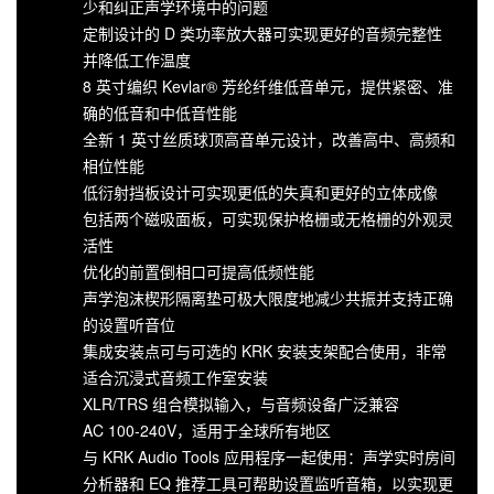
少和纠正声学环境中的问题
定制设计的 D 类功率放大器可实现更好的音频完整性
并降低工作温度
8 英寸编织 Kevlar® 芳纶纤维低音单元，提供紧密、准
确的低音和中低音性能
全新 1 英寸丝质球顶高音单元设计，改善高中、高频和
相位性能
低衍射挡板设计可实现更低的失真和更好的立体成像
包括两个磁吸面板，可实现保护格栅或无格栅的外观灵
活性
优化的前置倒相口可提高低频性能
声学泡沫楔形隔离垫可极大限度地减少共振并支持正确
的设置听音位
集成安装点可与可选的 KRK 安装支架配合使用，非常
适合沉浸式音频工作室安装
XLR/TRS 组合模拟输入，与音频设备广泛兼容
AC 100-240V，适用于全球所有地区
与 KRK Audio Tools 应用程序一起使用：声学实时房间
分析器和 EQ 推荐工具可帮助设置监听音箱，以实现更