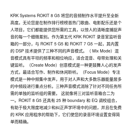
KRK Systems ROKIT 8 G5 将您的音频制作水平提升至全新
高度。无论您是在制作排行榜榜首热门歌曲、电影配乐还是个
人项目，它们都能提供您所需的工具，以惊人的清晰度捕捉声
音的每一个细微差别。作为第五代 KRK ROKIT 录音室监听音
箱的一部分，与 ROKIT 5 G5 和 ROKIT 7 G5 一起，其内置
的 DSP 技术提供了三种不同的声音模式。（ Mix Mode）混
音模式具有平坦的频率和相位响应，适合混音、母带处理和关
键监听。（Create Mode）创意模式是一种更鼓舞人心的发声
方式，最适合写作、制作和休闲聆听。（Focus Mode）专注
模式是一种中频集中发声，用于对人声和大多数乐器能量居多
的中频段进行重点分析。三种声音模式消除了针对不同任务所
需的单独的监听组的需要。 这就像将三对监听音箱合二为
一。ROKIT 8 G5 还具有 25 种 boundary 和 EQ 调校组合，
有助于极大限度地减少和纠正声学环境中的问题，并且在免费
的 KRK 应用程序的帮助下，它们使您的录音环境设置变得简
单而精确。