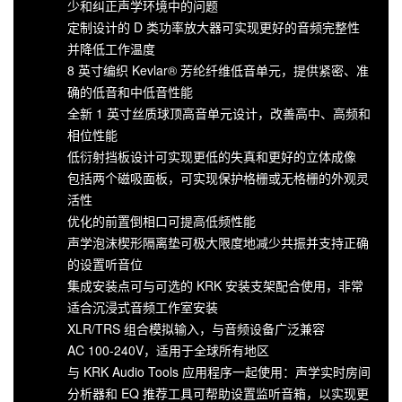
少和纠正声学环境中的问题
定制设计的 D 类功率放大器可实现更好的音频完整性
并降低工作温度
8 英寸编织 Kevlar® 芳纶纤维低音单元，提供紧密、准
确的低音和中低音性能
全新 1 英寸丝质球顶高音单元设计，改善高中、高频和
相位性能
低衍射挡板设计可实现更低的失真和更好的立体成像
包括两个磁吸面板，可实现保护格栅或无格栅的外观灵
活性
优化的前置倒相口可提高低频性能
声学泡沫楔形隔离垫可极大限度地减少共振并支持正确
的设置听音位
集成安装点可与可选的 KRK 安装支架配合使用，非常
适合沉浸式音频工作室安装
XLR/TRS 组合模拟输入，与音频设备广泛兼容
AC 100-240V，适用于全球所有地区
与 KRK Audio Tools 应用程序一起使用：声学实时房间
分析器和 EQ 推荐工具可帮助设置监听音箱，以实现更