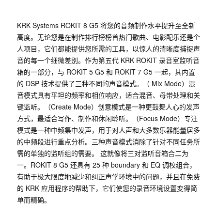
KRK Systems ROKIT 8 G5 将您的音频制作水平提升至全新
高度。无论您是在制作排行榜榜首热门歌曲、电影配乐还是个
人项目，它们都能提供您所需的工具，以惊人的清晰度捕捉声
音的每一个细微差别。作为第五代 KRK ROKIT 录音室监听音
箱的一部分，与 ROKIT 5 G5 和 ROKIT 7 G5 一起，其内置
的 DSP 技术提供了三种不同的声音模式。（ Mix Mode）混
音模式具有平坦的频率和相位响应，适合混音、母带处理和关
键监听。（Create Mode）创意模式是一种更鼓舞人心的发声
方式，最适合写作、制作和休闲聆听。（Focus Mode）专注
模式是一种中频集中发声，用于对人声和大多数乐器能量居多
的中频段进行重点分析。三种声音模式消除了针对不同任务所
需的单独的监听组的需要。 这就像将三对监听音箱合二为
一。ROKIT 8 G5 还具有 25 种 boundary 和 EQ 调校组合，
有助于极大限度地减少和纠正声学环境中的问题，并且在免费
的 KRK 应用程序的帮助下，它们使您的录音环境设置变得简
单而精确。