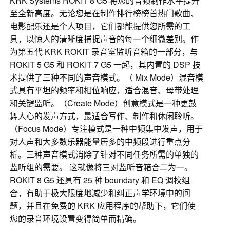
KRK Systems ROKIT 8 G5 将您的音频制作水平提升
至全新高度。无论您是在制作排行榜榜首热门歌曲、
电影配乐还是个人项目，它们都能提供您所需的工
具，以惊人的清晰度捕捉声音的每一个细微差别。作
为第五代 KRK ROKIT 录音室监听音箱的一部分，与
ROKIT 5 G5 和 ROKIT 7 G5 一起，其内置的 DSP 技
术提供了三种不同的声音模式。（ Mix Mode）混音模
式具有平坦的频率和相位响应，适合混音、母带处理
和关键监听。（Create Mode）创意模式是一种更鼓
舞人心的发声方式，最适合写作、制作和休闲聆听。
（Focus Mode）专注模式是一种中频集中发声，用于
对人声和大多数乐器能量居多的中频段进行重点分
析。三种声音模式消除了针对不同任务所需的单独的
监听组的需要。 这就像将三对监听音箱合二为一。
ROKIT 8 G5 还具有 25 种 boundary 和 EQ 调校组
合，有助于极大限度地减少和纠正声学环境中的问
题，并且在免费的 KRK 应用程序的帮助下，它们使
您的录音环境设置变得简单而精确。