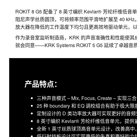
ROKIT 8 G5 配备了 8 英寸编织 Kevlar® 芳
阻尼声学丝质圆顶，可将频率范围平滑地扩展至 40 kH
放大器在降低的工作温度下均匀且更高效地驱动单元，
作为录音室监听制造商，KRK 的声音准确性和性能使其
就会同意——KRK Systems ROKIT 5 G5 延续了卓越
产品特点：
三种声音模式 – Mix, Focus, Create – 实
25 种 boundary 和 EQ 调校组合有助
定制设计的 D 类功率放大器可实现更好的音
8 英寸编织 Kevlar® 芳纶纤维低音单元，
全新 1 英寸丝质球顶高音单元设计，改善高
低衍射挡板设计可实现更低的失真和更好的立