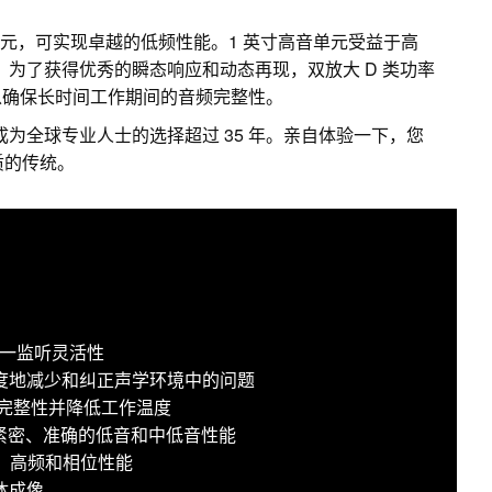
纶纤维低音单元，可实现卓越的低频性能。1 英寸高音单元受益于高
z。为了获得优秀的瞬态响应和动态再现，双放大 D 类功率
以确保长时间工作期间的音频完整性。
成为全球专业人士的选择超过 35 年。亲自体验一下，您
音质的传统。
现三合一监听灵活性
于极大限度地减少和纠正声学环境中的问题
频完整性并降低工作温度
提供紧密、准确的低音和中低音性能
中、高频和相位性能
体成像