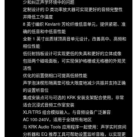
少和纠正声学环境中的问题
定制设计的 D 类功率放大器可实现更好的音频完整性
并降低工作温度
8 英寸编织 Kevlar® 芳纶纤维低音单元，提供紧密、准
确的低音和中低音性能
全新 1 英寸丝质球顶高音单元设计，改善高中、高频和
相位性能
低衍射挡板设计可实现更低的失真和更好的立体成像
包括两个磁吸面板，可实现保护格栅或无格栅的外观灵
活性
优化的前置倒相口可提高低频性能
声学泡沫楔形隔离垫可极大限度地减少共振并支持正确
的设置听音位
集成安装点可与可选的 KRK 安装支架配合使用，非常
适合沉浸式音频工作室安装
XLR/TRS 组合模拟输入，与音频设备广泛兼容
AC 100-240V，适用于全球所有地区
与 KRK Audio Tools 应用程序一起使用：声学实时房间
分析器和 EQ 推荐工具可帮助设置监听音箱，以实现更