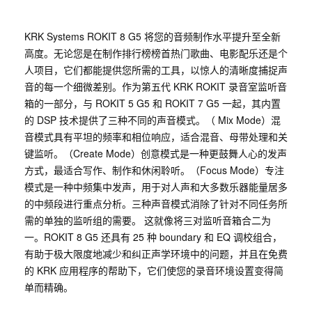
KRK Systems ROKIT 8 G5 将您的音频制作水平提升至全新
高度。无论您是在制作排行榜榜首热门歌曲、电影配乐还是个
人项目，它们都能提供您所需的工具，以惊人的清晰度捕捉声
音的每一个细微差别。作为第五代 KRK ROKIT 录音室监听音
箱的一部分，与 ROKIT 5 G5 和 ROKIT 7 G5 一起，其内置
的 DSP 技术提供了三种不同的声音模式。（ Mix Mode）混
音模式具有平坦的频率和相位响应，适合混音、母带处理和关
键监听。（Create Mode）创意模式是一种更鼓舞人心的发声
方式，最适合写作、制作和休闲聆听。（Focus Mode）专注
模式是一种中频集中发声，用于对人声和大多数乐器能量居多
的中频段进行重点分析。三种声音模式消除了针对不同任务所
需的单独的监听组的需要。 这就像将三对监听音箱合二为
一。ROKIT 8 G5 还具有 25 种 boundary 和 EQ 调校组合，
有助于极大限度地减少和纠正声学环境中的问题，并且在免费
的 KRK 应用程序的帮助下，它们使您的录音环境设置变得简
单而精确。