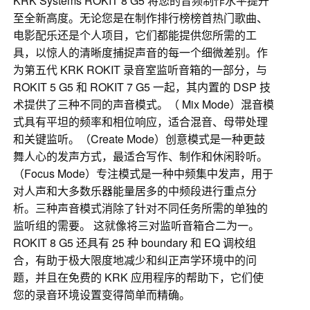
KRK Systems ROKIT 8 G5 将您的音频制作水平提升
至全新高度。无论您是在制作排行榜榜首热门歌曲、
电影配乐还是个人项目，它们都能提供您所需的工
具，以惊人的清晰度捕捉声音的每一个细微差别。作
为第五代 KRK ROKIT 录音室监听音箱的一部分，与
ROKIT 5 G5 和 ROKIT 7 G5 一起，其内置的 DSP 技
术提供了三种不同的声音模式。（ Mix Mode）混音模
式具有平坦的频率和相位响应，适合混音、母带处理
和关键监听。（Create Mode）创意模式是一种更鼓
舞人心的发声方式，最适合写作、制作和休闲聆听。
（Focus Mode）专注模式是一种中频集中发声，用于
对人声和大多数乐器能量居多的中频段进行重点分
析。三种声音模式消除了针对不同任务所需的单独的
监听组的需要。 这就像将三对监听音箱合二为一。
ROKIT 8 G5 还具有 25 种 boundary 和 EQ 调校组
合，有助于极大限度地减少和纠正声学环境中的问
题，并且在免费的 KRK 应用程序的帮助下，它们使
您的录音环境设置变得简单而精确。