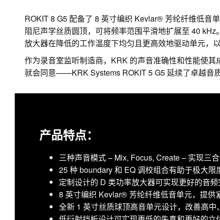
ROKIT 8 G5 配备了 8 英寸编织 Kevlar® 芳
阻尼声学丝质圆顶，可将频率范围平滑地扩展至 40 kH
放大器在降低的工作温度下均匀且更高效地驱动单元，
作为录音室监听制造商，KRK 的声音准确性和性能使其
就会同意——KRK Systems ROKIT 5 G5 延续了卓越
产品特点：
三种声音模式 – Mix, Focus, Create – 实
25 种 boundary 和 EQ 调校组合有助
定制设计的 D 类功率放大器可实现更好的音
8 英寸编织 Kevlar® 芳纶纤维低音单元，
全新 1 英寸丝质球顶高音单元设计，改善高
低衍射挡板设计可实现更低的失真和更好的立