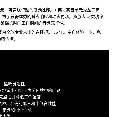
纶纤维低音单元，可实现卓越的低频性能。1 英寸高音单元受益于高
z。为了获得优秀的瞬态响应和动态再现，双放大 D 类功率
以确保长时间工作期间的音频完整性。
成为全球专业人士的选择超过 35 年。亲自体验一下，您
音质的传统。
现三合一监听灵活性
于极大限度地减少和纠正声学环境中的问题
频完整性并降低工作温度
提供紧密、准确的低音和中低音性能
中、高频和相位性能
体成像