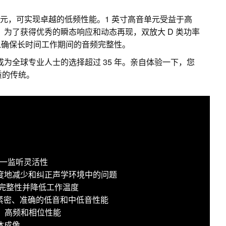
纶纤维低音单元，可实现卓越的低频性能。1 英寸高音单元受益于高
z。为了获得优秀的瞬态响应和动态再现，双放大 D 类功率
以确保长时间工作期间的音频完整性。
成为全球专业人士的选择超过 35 年。亲自体验一下，您
音质的传统。
现三合一监听灵活性
于极大限度地减少和纠正声学环境中的问题
频完整性并降低工作温度
提供紧密、准确的低音和中低音性能
中、高频和相位性能
体成像