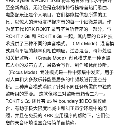
KRK Systems ROKIT 5 G5 将您的音频制作水平提升
至全新高度。无论您是在制作排行榜榜首热门歌曲、
电影配乐还是个人项目，它们都能提供您所需的工
具，以惊人的清晰度捕捉声音的每一个细微差别。作
为第五代 KRK ROKIT 录音室监听音箱的一部分，与
ROKIT 7 G5 和 ROKIT 8 G5 一起，其内置的 DSP 技
术提供了三种不同的声音模式。（ Mix Mode）混音模
式具有平坦的频率和相位响应，适合混音、母带处理
和关键监听。（Create Mode）创意模式是一种更鼓
舞人心的发声方式，最适合写作、制作和休闲聆听。
（Focus Mode）专注模式是一种中频集中发声，用于
对人声和大多数乐器能量居多的中频段进行重点分
析。三种声音模式消除了针对不同任务所需的单独的
监听组的需要。 这就像将三对监听音箱合二为一。
ROKIT 5 G5 还具有 25 种 boundary 和 EQ 调校组
合，有助于极大限度地减少和纠正声学环境中的问
题，并且在免费的 KRK 应用程序的帮助下，它们使
您的录音环境设置变得简单而精确。