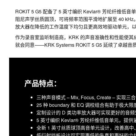
ROKIT 5 G5 配备了 5 英寸编织 Kevlar® 芳
阻尼声学丝质圆顶，可将频率范围平滑地扩展至 40 kH
放大器在降低的工作温度下均匀且更高效地驱动单元，
作为录音室监听制造商，KRK 的声音准确性和性能使其
就会同意——KRK Systems ROKIT 5 G5 延续了卓越
产品特点：
三种声音模式 – Mix, Focus, Create – 实
25 种 boundary 和 EQ 调校组合有助
定制设计的 D 类功率放大器可实现更好的音
5 英寸编织 Kevlar® 芳纶纤维低音单元，
全新 1 英寸丝质球顶高音单元设计，改善高
低衍射挡板设计可实现更低的失真和更好的立