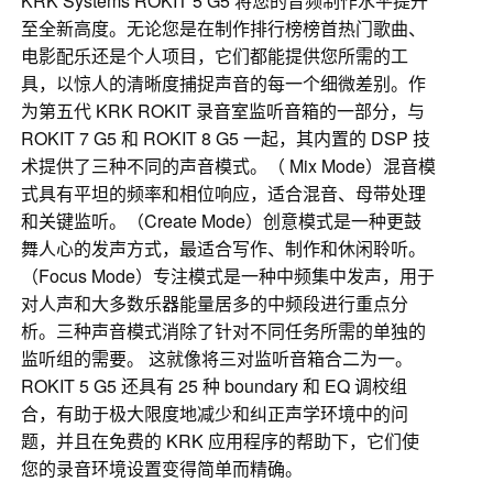
KRK Systems ROKIT 5 G5 将您的音频制作水平提升
至全新高度。无论您是在制作排行榜榜首热门歌曲、
电影配乐还是个人项目，它们都能提供您所需的工
具，以惊人的清晰度捕捉声音的每一个细微差别。作
为第五代 KRK ROKIT 录音室监听音箱的一部分，与
ROKIT 7 G5 和 ROKIT 8 G5 一起，其内置的 DSP 技
术提供了三种不同的声音模式。（ Mix Mode）混音模
式具有平坦的频率和相位响应，适合混音、母带处理
和关键监听。（Create Mode）创意模式是一种更鼓
舞人心的发声方式，最适合写作、制作和休闲聆听。
（Focus Mode）专注模式是一种中频集中发声，用于
对人声和大多数乐器能量居多的中频段进行重点分
析。三种声音模式消除了针对不同任务所需的单独的
监听组的需要。 这就像将三对监听音箱合二为一。
ROKIT 5 G5 还具有 25 种 boundary 和 EQ 调校组
合，有助于极大限度地减少和纠正声学环境中的问
题，并且在免费的 KRK 应用程序的帮助下，它们使
您的录音环境设置变得简单而精确。