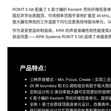
ROKIT 5 G5 配备了 5 英寸编织 Kevlar® 芳
阻尼声学丝质圆顶，可将频率范围平滑地扩展至 40 kH
放大器在降低的工作温度下均匀且更高效地驱动单元，
作为录音室监听制造商，KRK 的声音准确性和性能使其
就会同意——KRK Systems ROKIT 5 G5 延续了卓越
产品特点：
三种声音模式 – Mix, Focus, Create – 实
25 种 boundary 和 EQ 调校组合有助
定制设计的 D 类功率放大器可实现更好的音
5 英寸编织 Kevlar® 芳纶纤维低音单元，
全新 1 英寸丝质球顶高音单元设计，改善高
低衍射挡板设计可实现更低的失真和更好的立