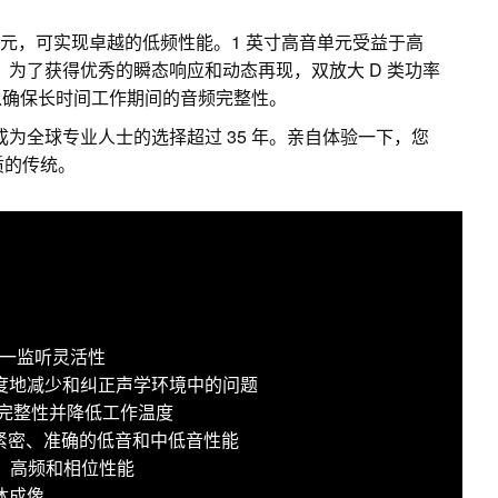
纶纤维低音单元，可实现卓越的低频性能。1 英寸高音单元受益于高
z。为了获得优秀的瞬态响应和动态再现，双放大 D 类功率
以确保长时间工作期间的音频完整性。
成为全球专业人士的选择超过 35 年。亲自体验一下，您
音质的传统。
现三合一监听灵活性
于极大限度地减少和纠正声学环境中的问题
频完整性并降低工作温度
提供紧密、准确的低音和中低音性能
中、高频和相位性能
体成像