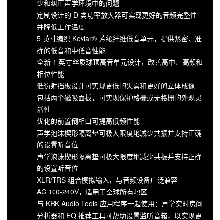
少和纠正声学环境中的问题
定制设计的 D 类功率放大器可实现更好的音频完整性
并降低工作温度
5 英寸编织 Kevlar® 芳纶纤维低音单元，提供紧密、准
确的低音和中低音性能
全新 1 英寸丝质球顶高音单元设计，改善高中、高频和
相位性能
低衍射挡板设计可实现更低的失真和更好的立体成像
包括两个磁吸面板，可实现保护格栅或无格栅的外观灵
活性
优化的前置倒相口可提高低频性能
声学泡沫楔形隔离垫可极大限度地减少共振并支持正确
的设置听音位
声学泡沫楔形隔离垫可极大限度地减少共振并支持正确
的设置听音位
XLR/TRS 组合模拟输入，与音频设备广泛兼容
AC 100-240V，适用于全球所有地区
与 KRK Audio Tools 应用程序一起使用：声学实时房间
分析器和 EQ 推荐工具可帮助设置监听音箱，以实现更