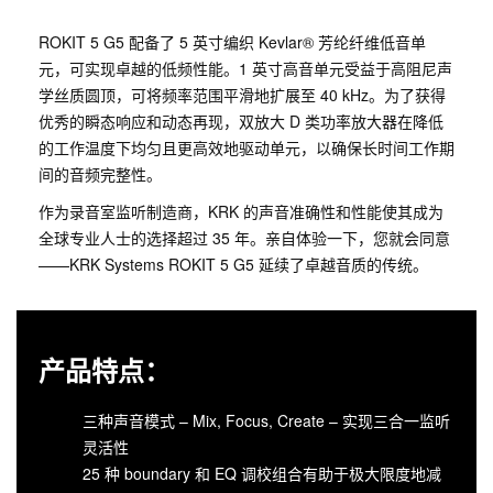
ROKIT 5 G5 配备了 5 英寸编织 Kevlar® 芳纶纤维低音单
元，可实现卓越的低频性能。1 英寸高音单元受益于高阻尼声
学丝质圆顶，可将频率范围平滑地扩展至 40 kHz。为了获得
优秀的瞬态响应和动态再现，双放大 D 类功率放大器在降低
的工作温度下均匀且更高效地驱动单元，以确保长时间工作期
间的音频完整性。
作为录音室监听制造商，KRK 的声音准确性和性能使其成为
全球专业人士的选择超过 35 年。亲自体验一下，您就会同意
——KRK Systems ROKIT 5 G5 延续了卓越音质的传统。
产品特点：
三种声音模式 – Mix, Focus, Create – 实现三合一监听
灵活性
25 种 boundary 和 EQ 调校组合有助于极大限度地减