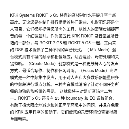
KRK Systems ROKIT 5 G5 将您的音频制作水平提升至全新
高度。无论您是在制作排行榜榜首热门歌曲、电影配乐还是个
人项目，它们都能提供您所需的工具，以惊人的清晰度捕捉声
音的每一个细微差别。作为第五代 KRK ROKIT 录音室监听音
箱的一部分，与 ROKIT 7 G5 和 ROKIT 8 G5 一起，其内置
的 DSP 技术提供了三种不同的声音模式。（ Mix Mode）混
音模式具有平坦的频率和相位响应，适合混音、母带处理和关
键监听。（Create Mode）创意模式是一种更鼓舞人心的发声
方式，最适合写作、制作和休闲聆听。（Focus Mode）专注
模式是一种中频集中发声，用于对人声和大多数乐器能量居多
的中频段进行重点分析。三种声音模式消除了针对不同任务所
需的单独的监听组的需要。 这就像将三对监听音箱合二为
一。ROKIT 5 G5 还具有 25 种 boundary 和 EQ 调校组合，
有助于极大限度地减少和纠正声学环境中的问题，并且在免费
的 KRK 应用程序的帮助下，它们使您的录音环境设置变得简
单而精确。