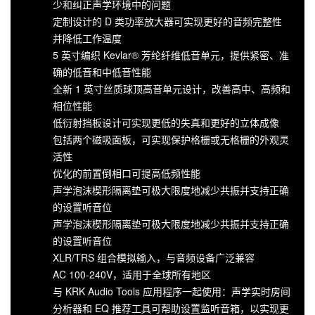
少和纠正声学环境中的问题
定制设计的 D 类功率放大器可实现更好的音频完整性
并降低工作温度
5 英寸编织 Kevlar® 芳纶纤维低音单元，提供紧密、准
确的低音和中低音性能
全新 1 英寸丝质球顶高音单元设计，改善高中、高频和
相位性能
低衍射挡板设计可实现更低的失真和更好的立体成像
包括两个磁吸面板，可实现保护格栅或无格栅的外观灵
活性
优化的前置倒相口可提高低频性能
声学泡沫楔形隔离垫可极大限度地减少共振并支持正确
的设置听音位
声学泡沫楔形隔离垫可极大限度地减少共振并支持正确
的设置听音位
XLR/TRS 组合模拟输入，与音频设备广泛兼容
AC 100-240V，适用于全球所有地区
与 KRK Audio Tools 应用程序一起使用：声学实时房间
分析器和 EQ 推荐工具可帮助设置监听音箱，以实现更