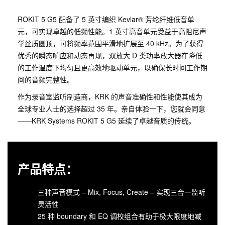
ROKIT 5 G5 配备了 5 英寸编织 Kevlar® 芳纶纤维低音单
元，可实现卓越的低频性能。1 英寸高音单元受益于高阻尼声
学丝质圆顶，可将频率范围平滑地扩展至 40 kHz。为了获得
优秀的瞬态响应和动态再现，双放大 D 类功率放大器在降低
的工作温度下均匀且更高效地驱动单元，以确保长时间工作期
间的音频完整性。
作为录音室监听制造商，KRK 的声音准确性和性能使其成为
全球专业人士的选择超过 35 年。亲自体验一下，您就会同意
——KRK Systems ROKIT 5 G5 延续了卓越音质的传统。
产品特点：
三种声音模式 – Mix, Focus, Create – 实现三合一监听
灵活性
25 种 boundary 和 EQ 调校组合有助于极大限度地减