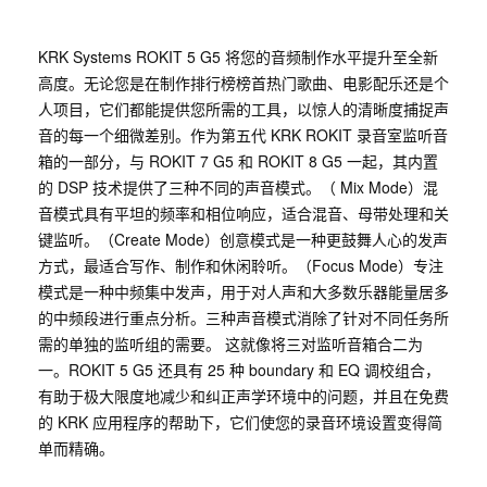
KRK Systems ROKIT 5 G5 将您的音频制作水平提升至全新
高度。无论您是在制作排行榜榜首热门歌曲、电影配乐还是个
人项目，它们都能提供您所需的工具，以惊人的清晰度捕捉声
音的每一个细微差别。作为第五代 KRK ROKIT 录音室监听音
箱的一部分，与 ROKIT 7 G5 和 ROKIT 8 G5 一起，其内置
的 DSP 技术提供了三种不同的声音模式。（ Mix Mode）混
音模式具有平坦的频率和相位响应，适合混音、母带处理和关
键监听。（Create Mode）创意模式是一种更鼓舞人心的发声
方式，最适合写作、制作和休闲聆听。（Focus Mode）专注
模式是一种中频集中发声，用于对人声和大多数乐器能量居多
的中频段进行重点分析。三种声音模式消除了针对不同任务所
需的单独的监听组的需要。 这就像将三对监听音箱合二为
一。ROKIT 5 G5 还具有 25 种 boundary 和 EQ 调校组合，
有助于极大限度地减少和纠正声学环境中的问题，并且在免费
的 KRK 应用程序的帮助下，它们使您的录音环境设置变得简
单而精确。