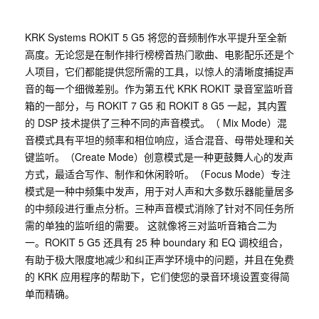
KRK Systems ROKIT 5 G5 将您的音频制作水平提升至全新
高度。无论您是在制作排行榜榜首热门歌曲、电影配乐还是个
人项目，它们都能提供您所需的工具，以惊人的清晰度捕捉声
音的每一个细微差别。作为第五代 KRK ROKIT 录音室监听音
箱的一部分，与 ROKIT 7 G5 和 ROKIT 8 G5 一起，其内置
的 DSP 技术提供了三种不同的声音模式。（ Mix Mode）混
音模式具有平坦的频率和相位响应，适合混音、母带处理和关
键监听。（Create Mode）创意模式是一种更鼓舞人心的发声
方式，最适合写作、制作和休闲聆听。（Focus Mode）专注
模式是一种中频集中发声，用于对人声和大多数乐器能量居多
的中频段进行重点分析。三种声音模式消除了针对不同任务所
需的单独的监听组的需要。 这就像将三对监听音箱合二为
一。ROKIT 5 G5 还具有 25 种 boundary 和 EQ 调校组合，
有助于极大限度地减少和纠正声学环境中的问题，并且在免费
的 KRK 应用程序的帮助下，它们使您的录音环境设置变得简
单而精确。