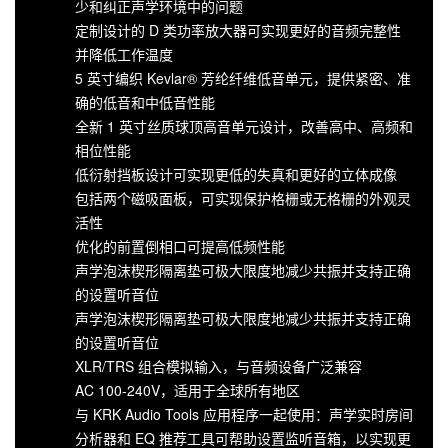
少和纠正声学环境中的问题
定制设计的 D 类功率放大器可实现更好的音频完整性
并降低工作温度
5 英寸编织 Kevlar® 芳纶纤维低音单元，提供紧密、准
确的低音和中低音性能
全新 1 英寸丝质球顶高音单元设计，改善高中、高频和
相位性能
低衍射挡板设计可实现更低的失真和更好的立体成像
包括两个磁吸面板，可实现保护格栅或无格栅的外观灵
活性
优化的前置倒相口可提高低频性能
声学泡沫楔形隔离垫可极大限度地减少共振并支持正确
的设置听音位
声学泡沫楔形隔离垫可极大限度地减少共振并支持正确
的设置听音位
XLR/TRS 组合模拟输入，与音频设备广泛兼容
AC 100-240V，适用于全球所有地区
与 KRK Audio Tools 应用程序一起使用：声学实时房间
分析器和 EQ 推荐工具可帮助设置监听音箱，以实现更