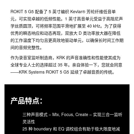
ROKIT 5 G5 配备了 5 英寸编织 Kevlar® 芳纶纤维低音单
元，可实现卓越的低频性能。1 英寸高音单元受益于高阻尼声
学丝质圆顶，可将频率范围平滑地扩展至 40 kHz。为了获得
优秀的瞬态响应和动态再现，双放大 D 类功率放大器在降低
的工作温度下均匀且更高效地驱动单元，以确保长时间工作期
间的音频完整性。
作为录音室监听制造商，KRK 的声音准确性和性能使其成为
全球专业人士的选择超过 35 年。亲自体验一下，您就会同意
——KRK Systems ROKIT 5 G5 延续了卓越音质的传统。
产品特点：
三种声音模式 – Mix, Focus, Create – 实现三合一监听
灵活性
25 种 boundary 和 EQ 调校组合有助于极大限度地减