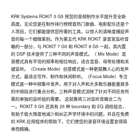
KRK Systems ROKIT 5 G5 将您的音频制作水平提升至全新
高度。无论您是在制作排行榜榜首热门歌曲、电影配乐还是个
人项目，它们都能提供您所需的工具，以惊人的清晰度捕捉声
音的每一个细微差别。作为第五代 KRK ROKIT 录音室监听音
箱的一部分，与 ROKIT 7 G5 和 ROKIT 8 G5 一起，其内置
的 DSP 技术提供了三种不同的声音模式。（ Mix Mode）混
音模式具有平坦的频率和相位响应，适合混音、母带处理和关
键监听。（Create Mode）创意模式是一种更鼓舞人心的发声
方式，最适合写作、制作和休闲聆听。（Focus Mode）专注
模式是一种中频集中发声，用于对人声和大多数乐器能量居多
的中频段进行重点分析。三种声音模式消除了针对不同任务所
需的单独的监听组的需要。 这就像将三对监听音箱合二为
一。ROKIT 5 G5 还具有 25 种 boundary 和 EQ 调校组合，
有助于极大限度地减少和纠正声学环境中的问题，并且在免费
的 KRK 应用程序的帮助下，它们使您的录音环境设置变得简
单而精确。