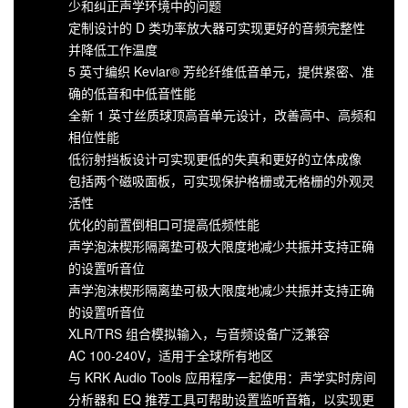
少和纠正声学环境中的问题
定制设计的 D 类功率放大器可实现更好的音频完整性
并降低工作温度
5 英寸编织 Kevlar® 芳纶纤维低音单元，提供紧密、准
确的低音和中低音性能
全新 1 英寸丝质球顶高音单元设计，改善高中、高频和
相位性能
低衍射挡板设计可实现更低的失真和更好的立体成像
包括两个磁吸面板，可实现保护格栅或无格栅的外观灵
活性
优化的前置倒相口可提高低频性能
声学泡沫楔形隔离垫可极大限度地减少共振并支持正确
的设置听音位
声学泡沫楔形隔离垫可极大限度地减少共振并支持正确
的设置听音位
XLR/TRS 组合模拟输入，与音频设备广泛兼容
AC 100-240V，适用于全球所有地区
与 KRK Audio Tools 应用程序一起使用：声学实时房间
分析器和 EQ 推荐工具可帮助设置监听音箱，以实现更