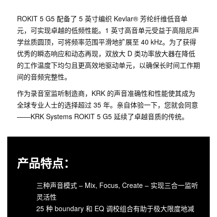
ROKIT 5 G5 配备了 5 英寸编织 Kevlar® 芳纶纤维低音单
元，可实现卓越的低频性能。1 英寸高音单元受益于高阻尼声
学丝质圆顶，可将频率范围平滑地扩展至 40 kHz。为了获得
优秀的瞬态响应和动态再现，双放大 D 类功率放大器在降低
的工作温度下均匀且更高效地驱动单元，以确保长时间工作期
间的音频完整性。
作为录音室监听制造商，KRK 的声音准确性和性能使其成为
全球专业人士的选择超过 35 年。亲自体验一下，您就会同意
——KRK Systems ROKIT 5 G5 延续了卓越音质的传统。
产品特点：
三种声音模式 – Mix, Focus, Create – 实现三合一监听
灵活性
25 种 boundary 和 EQ 调校组合有助于极大限度地减