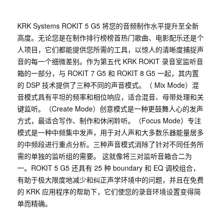
KRK Systems ROKIT 5 G5 将您的音频制作水平提升至全新
高度。无论您是在制作排行榜榜首热门歌曲、电影配乐还是个
人项目，它们都能提供您所需的工具，以惊人的清晰度捕捉声
音的每一个细微差别。作为第五代 KRK ROKIT 录音室监听音
箱的一部分，与 ROKIT 7 G5 和 ROKIT 8 G5 一起，其内置
的 DSP 技术提供了三种不同的声音模式。（ Mix Mode）混
音模式具有平坦的频率和相位响应，适合混音、母带处理和关
键监听。（Create Mode）创意模式是一种更鼓舞人心的发声
方式，最适合写作、制作和休闲聆听。（Focus Mode）专注
模式是一种中频集中发声，用于对人声和大多数乐器能量居多
的中频段进行重点分析。三种声音模式消除了针对不同任务所
需的单独的监听组的需要。 这就像将三对监听音箱合二为
一。ROKIT 5 G5 还具有 25 种 boundary 和 EQ 调校组合，
有助于极大限度地减少和纠正声学环境中的问题，并且在免费
的 KRK 应用程序的帮助下，它们使您的录音环境设置变得简
单而精确。