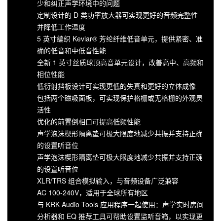
少和纠正声学环境中的问题
定制设计的 D 类功率放大器可实现更好的音频完整性
并降低工作温度
5 英寸编织 Kevlar® 芳纶纤维低音单元，提供紧密、准
确的低音和中低音性能
全新 1 英寸丝质球顶高音单元设计，改善高中、高频和
相位性能
低衍射挡板设计可实现更低的失真和更好的立体成像
包括两个磁吸面板，可实现保护格栅或无格栅的外观灵
活性
优化的前置倒相口可提高低频性能
声学泡沫楔形隔离垫可极大限度地减少共振并支持正确
的设置听音位
声学泡沫楔形隔离垫可极大限度地减少共振并支持正确
的设置听音位
XLR/TRS 组合模拟输入，与音频设备广泛兼容
AC 100-240V，适用于全球所有地区
与 KRK Audio Tools 应用程序一起使用：声学实时房间
分析器和 EQ 推荐工具可帮助设置监听音箱，以实现更