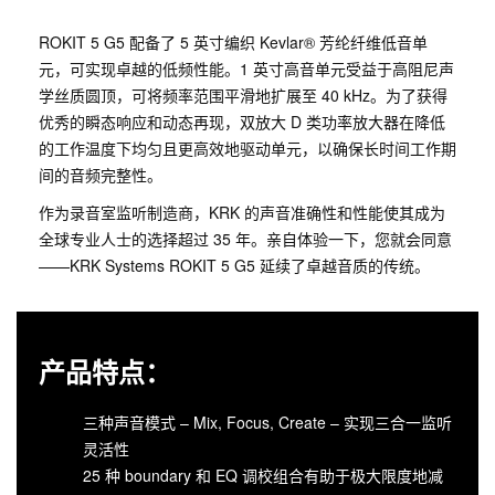
ROKIT 5 G5 配备了 5 英寸编织 Kevlar® 芳纶纤维低音单
元，可实现卓越的低频性能。1 英寸高音单元受益于高阻尼声
学丝质圆顶，可将频率范围平滑地扩展至 40 kHz。为了获得
优秀的瞬态响应和动态再现，双放大 D 类功率放大器在降低
的工作温度下均匀且更高效地驱动单元，以确保长时间工作期
间的音频完整性。
作为录音室监听制造商，KRK 的声音准确性和性能使其成为
全球专业人士的选择超过 35 年。亲自体验一下，您就会同意
——KRK Systems ROKIT 5 G5 延续了卓越音质的传统。
产品特点：
三种声音模式 – Mix, Focus, Create – 实现三合一监听
灵活性
25 种 boundary 和 EQ 调校组合有助于极大限度地减