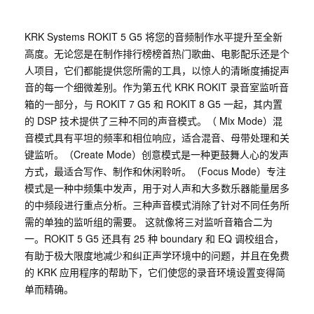
KRK Systems ROKIT 5 G5 将您的音频制作水平提升至全新
高度。无论您是在制作排行榜榜首热门歌曲、电影配乐还是个
人项目，它们都能提供您所需的工具，以惊人的清晰度捕捉声
音的每一个细微差别。作为第五代 KRK ROKIT 录音室监听音
箱的一部分，与 ROKIT 7 G5 和 ROKIT 8 G5 一起，其内置
的 DSP 技术提供了三种不同的声音模式。（ Mix Mode）混
音模式具有平坦的频率和相位响应，适合混音、母带处理和关
键监听。（Create Mode）创意模式是一种更鼓舞人心的发声
方式，最适合写作、制作和休闲聆听。（Focus Mode）专注
模式是一种中频集中发声，用于对人声和大多数乐器能量居多
的中频段进行重点分析。三种声音模式消除了针对不同任务所
需的单独的监听组的需要。 这就像将三对监听音箱合二为
一。ROKIT 5 G5 还具有 25 种 boundary 和 EQ 调校组合，
有助于极大限度地减少和纠正声学环境中的问题，并且在免费
的 KRK 应用程序的帮助下，它们使您的录音环境设置变得简
单而精确。