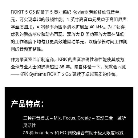
ROKIT 5 G5 配备了 5 英寸编织 Kevlar® 芳纶纤维低音单
元，可实现卓越的低频性能。1 英寸高音单元受益于高阻尼声
学丝质圆顶，可将频率范围平滑地扩展至 40 kHz。为了获得
优秀的瞬态响应和动态再现，双放大 D 类功率放大器在降低
的工作温度下均匀且更高效地驱动单元，以确保长时间工作期
间的音频完整性。
作为录音室监听制造商，KRK 的声音准确性和性能使其成为
全球专业人士的选择超过 35 年。亲自体验一下，您就会同意
——KRK Systems ROKIT 5 G5 延续了卓越音质的传统。
产品特点：
三种声音模式 – Mix, Focus, Create – 实现三合一监听
灵活性
25 种 boundary 和 EQ 调校组合有助于极大限度地减