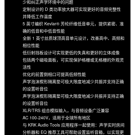
少和纠正声学环境中的问题
定制设计的 D 类功率放大器可实现更好的音频完整性
并降低工作温度
5 英寸编织 Kevlar® 芳纶纤维低音单元，提供紧密、准
确的低音和中低音性能
全新 1 英寸丝质球顶高音单元设计，改善高中、高频和
相位性能
低衍射挡板设计可实现更低的失真和更好的立体成像
包括两个磁吸面板，可实现保护格栅或无格栅的外观灵
活性
优化的前置倒相口可提高低频性能
声学泡沫楔形隔离垫可极大限度地减少共振并支持正确
的设置听音位
声学泡沫楔形隔离垫可极大限度地减少共振并支持正确
的设置听音位
XLR/TRS 组合模拟输入，与音频设备广泛兼容
AC 100-240V，适用于全球所有地区
与 KRK Audio Tools 应用程序一起使用：声学实时房间
分析器和 EQ 推荐工具可帮助设置监听音箱，以实现更