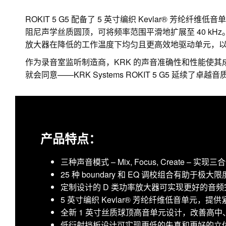
ROKIT 5 G5 配备了 5 英寸编织 Kevlar® 芳
阻尼声学丝质圆顶，可将频率范围平滑地扩展至 40 kH
放大器在降低的工作温度下均匀且更高效地驱动单元，
作为录音室监听制造商，KRK 的声音准确性和性能使其
就会同意——KRK Systems ROKIT 5 G5 延续了卓越
产品特点：
三种声音模式 – Mix, Focus, Create – 实
25 种 boundary 和 EQ 调校组合有助
定制设计的 D 类功率放大器可实现更好的音
5 英寸编织 Kevlar® 芳纶纤维低音单元，
全新 1 英寸丝质球顶高音单元设计，改善高
低衍射挡板设计可实现更低的失真和更好的立