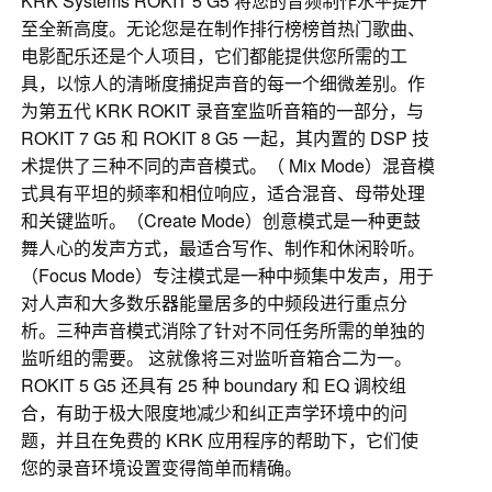
KRK Systems ROKIT 5 G5 将您的音频制作水平提升
至全新高度。无论您是在制作排行榜榜首热门歌曲、
电影配乐还是个人项目，它们都能提供您所需的工
具，以惊人的清晰度捕捉声音的每一个细微差别。作
为第五代 KRK ROKIT 录音室监听音箱的一部分，与
ROKIT 7 G5 和 ROKIT 8 G5 一起，其内置的 DSP 技
术提供了三种不同的声音模式。（ Mix Mode）混音模
式具有平坦的频率和相位响应，适合混音、母带处理
和关键监听。（Create Mode）创意模式是一种更鼓
舞人心的发声方式，最适合写作、制作和休闲聆听。
（Focus Mode）专注模式是一种中频集中发声，用于
对人声和大多数乐器能量居多的中频段进行重点分
析。三种声音模式消除了针对不同任务所需的单独的
监听组的需要。 这就像将三对监听音箱合二为一。
ROKIT 5 G5 还具有 25 种 boundary 和 EQ 调校组
合，有助于极大限度地减少和纠正声学环境中的问
题，并且在免费的 KRK 应用程序的帮助下，它们使
您的录音环境设置变得简单而精确。