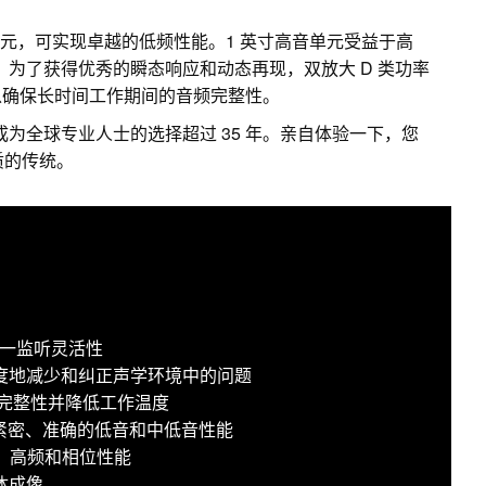
纶纤维低音单元，可实现卓越的低频性能。1 英寸高音单元受益于高
z。为了获得优秀的瞬态响应和动态再现，双放大 D 类功率
以确保长时间工作期间的音频完整性。
成为全球专业人士的选择超过 35 年。亲自体验一下，您
音质的传统。
现三合一监听灵活性
于极大限度地减少和纠正声学环境中的问题
频完整性并降低工作温度
提供紧密、准确的低音和中低音性能
中、高频和相位性能
体成像