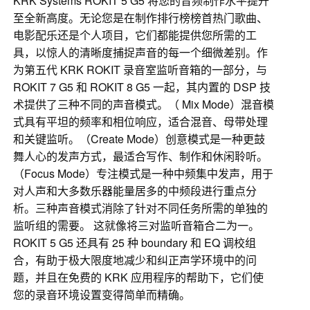
KRK Systems ROKIT 5 G5 将您的音频制作水平提升
至全新高度。无论您是在制作排行榜榜首热门歌曲、
电影配乐还是个人项目，它们都能提供您所需的工
具，以惊人的清晰度捕捉声音的每一个细微差别。作
为第五代 KRK ROKIT 录音室监听音箱的一部分，与
ROKIT 7 G5 和 ROKIT 8 G5 一起，其内置的 DSP 技
术提供了三种不同的声音模式。（ Mix Mode）混音模
式具有平坦的频率和相位响应，适合混音、母带处理
和关键监听。（Create Mode）创意模式是一种更鼓
舞人心的发声方式，最适合写作、制作和休闲聆听。
（Focus Mode）专注模式是一种中频集中发声，用于
对人声和大多数乐器能量居多的中频段进行重点分
析。三种声音模式消除了针对不同任务所需的单独的
监听组的需要。 这就像将三对监听音箱合二为一。
ROKIT 5 G5 还具有 25 种 boundary 和 EQ 调校组
合，有助于极大限度地减少和纠正声学环境中的问
题，并且在免费的 KRK 应用程序的帮助下，它们使
您的录音环境设置变得简单而精确。