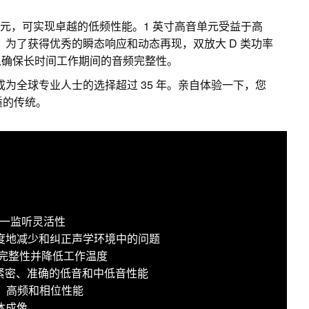
纶纤维低音单元，可实现卓越的低频性能。1 英寸高音单元受益于高
z。为了获得优秀的瞬态响应和动态再现，双放大 D 类功率
以确保长时间工作期间的音频完整性。
成为全球专业人士的选择超过 35 年。亲自体验一下，您
音质的传统。
现三合一监听灵活性
于极大限度地减少和纠正声学环境中的问题
频完整性并降低工作温度
提供紧密、准确的低音和中低音性能
中、高频和相位性能
体成像