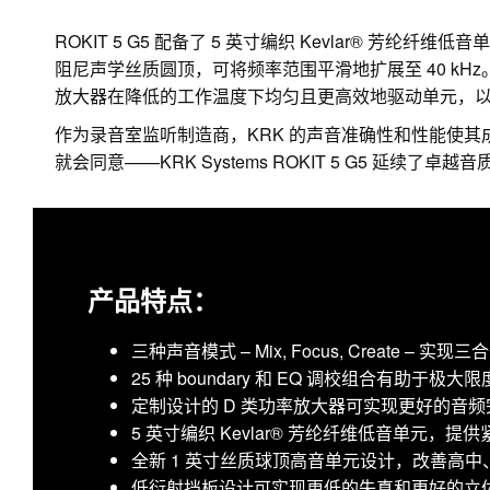
ROKIT 5 G5 配备了 5 英寸编织 Kevlar® 芳
阻尼声学丝质圆顶，可将频率范围平滑地扩展至 40 kH
放大器在降低的工作温度下均匀且更高效地驱动单元，
作为录音室监听制造商，KRK 的声音准确性和性能使其
就会同意——KRK Systems ROKIT 5 G5 延续了卓越
产品特点：
三种声音模式 – Mix, Focus, Create – 实
25 种 boundary 和 EQ 调校组合有助
定制设计的 D 类功率放大器可实现更好的音
5 英寸编织 Kevlar® 芳纶纤维低音单元，
全新 1 英寸丝质球顶高音单元设计，改善高
低衍射挡板设计可实现更低的失真和更好的立