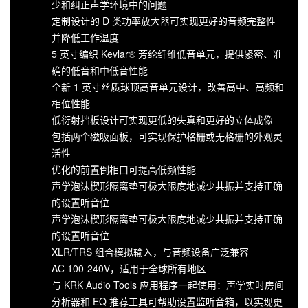
少和纠正声学环境中的问题
定制设计的 D 类功率放大器可实现更好的音频完整性
并降低工作温度
5 英寸编织 Kevlar® 芳纶纤维低音单元，提供紧密、准
确的低音和中低音性能
全新 1 英寸丝质球顶高音单元设计，改善高中、高频和
相位性能
低衍射挡板设计可实现更低的失真和更好的立体成像
包括两个磁吸面板，可实现保护格栅或无格栅的外观灵
活性
优化的前置倒相口可提高低频性能
声学泡沫楔形隔离垫可极大限度地减少共振并支持正确
的设置听音位
声学泡沫楔形隔离垫可极大限度地减少共振并支持正确
的设置听音位
XLR/TRS 组合模拟输入，与音频设备广泛兼容
AC 100-240V，适用于全球所有地区
与 KRK Audio Tools 应用程序一起使用：声学实时房间
分析器和 EQ 推荐工具可帮助设置监听音箱，以实现更