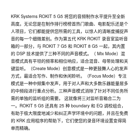
KRK Systems ROKIT 5 G5 将您的音频制作水平提升至全新
高度。无论您是在制作排行榜榜首热门歌曲、电影配乐还是个
人项目，它们都能提供您所需的工具，以惊人的清晰度捕捉声
音的每一个细微差别。作为第五代 KRK ROKIT 录音室监听音
箱的一部分，与 ROKIT 7 G5 和 ROKIT 8 G5 一起，其内置
的 DSP 技术提供了三种不同的声音模式。（ Mix Mode）混
音模式具有平坦的频率和相位响应，适合混音、母带处理和关
键监听。（Create Mode）创意模式是一种更鼓舞人心的发声
方式，最适合写作、制作和休闲聆听。（Focus Mode）专注
模式是一种中频集中发声，用于对人声和大多数乐器能量居多
的中频段进行重点分析。三种声音模式消除了针对不同任务所
需的单独的监听组的需要。 这就像将三对监听音箱合二为
一。ROKIT 5 G5 还具有 25 种 boundary 和 EQ 调校组合，
有助于极大限度地减少和纠正声学环境中的问题，并且在免费
的 KRK 应用程序的帮助下，它们使您的录音环境设置变得简
单而精确。