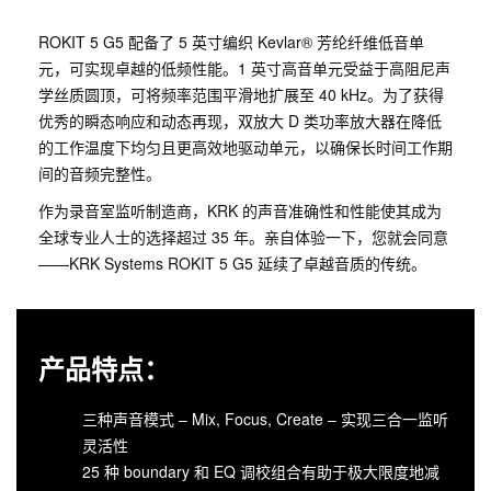
ROKIT 5 G5 配备了 5 英寸编织 Kevlar® 芳纶纤维低音单
元，可实现卓越的低频性能。1 英寸高音单元受益于高阻尼声
学丝质圆顶，可将频率范围平滑地扩展至 40 kHz。为了获得
优秀的瞬态响应和动态再现，双放大 D 类功率放大器在降低
的工作温度下均匀且更高效地驱动单元，以确保长时间工作期
间的音频完整性。
作为录音室监听制造商，KRK 的声音准确性和性能使其成为
全球专业人士的选择超过 35 年。亲自体验一下，您就会同意
——KRK Systems ROKIT 5 G5 延续了卓越音质的传统。
产品特点：
三种声音模式 – Mix, Focus, Create – 实现三合一监听
灵活性
25 种 boundary 和 EQ 调校组合有助于极大限度地减