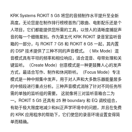
KRK Systems ROKIT 5 G5 将您的音频制作水平提升至全新
高度。无论您是在制作排行榜榜首热门歌曲、电影配乐还是个
人项目，它们都能提供您所需的工具，以惊人的清晰度捕捉声
音的每一个细微差别。作为第五代 KRK ROKIT 录音室监听音
箱的一部分，与 ROKIT 7 G5 和 ROKIT 8 G5 一起，其内置
的 DSP 技术提供了三种不同的声音模式。（ Mix Mode）混
音模式具有平坦的频率和相位响应，适合混音、母带处理和关
键监听。（Create Mode）创意模式是一种更鼓舞人心的发声
方式，最适合写作、制作和休闲聆听。（Focus Mode）专注
模式是一种中频集中发声，用于对人声和大多数乐器能量居多
的中频段进行重点分析。三种声音模式消除了针对不同任务所
需的单独的监听组的需要。 这就像将三对监听音箱合二为
一。ROKIT 5 G5 还具有 25 种 boundary 和 EQ 调校组合，
有助于极大限度地减少和纠正声学环境中的问题，并且在免费
的 KRK 应用程序的帮助下，它们使您的录音环境设置变得简
单而精确。