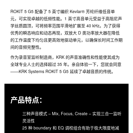
ROKIT 5 G5 配备了 5 英寸编织 Kevlar® 芳纶纤维低音单
元，可实现卓越的低频性能。1 英寸高音单元受益于高阻尼声
学丝质圆顶，可将频率范围平滑地扩展至 40 kHz。为了获得
优秀的瞬态响应和动态再现，双放大 D 类功率放大器在降低
的工作温度下均匀且更高效地驱动单元，以确保长时间工作期
间的音频完整性。
作为录音室监听制造商，KRK 的声音准确性和性能使其成为
全球专业人士的选择超过 35 年。亲自体验一下，您就会同意
——KRK Systems ROKIT 5 G5 延续了卓越音质的传统。
产品特点：
三种声音模式 – Mix, Focus, Create – 实现三合一监听
灵活性
25 种 boundary 和 EQ 调校组合有助于极大限度地减