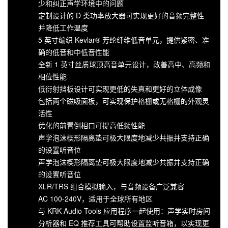
少和纠正声学环境中的问题
定制设计的 D 类功率放大器可实现更好的音频完整性
并降低工作温度
5 英寸编织 Kevlar® 芳纶纤维低音单元，提供紧密、准
确的低音和中低音性能
全新 1 英寸丝质球顶高音单元设计，改善高中、高频和
相位性能
低衍射挡板设计可实现更低的失真和更好的立体成像
包括两个磁吸面板，可实现保护格栅或无格栅的外观灵
活性
优化的前置倒相口可提高低频性能
声学泡沫楔形隔离垫可极大限度地减少共振并支持正确
的设置听音位
声学泡沫楔形隔离垫可极大限度地减少共振并支持正确
的设置听音位
XLR/TRS 组合模拟输入，与音频设备广泛兼容
AC 100-240V，适用于全球所有地区
与 KRK Audio Tools 应用程序一起使用：声学实时房间
分析器和 EQ 推荐工具可帮助设置监听音箱，以实现更