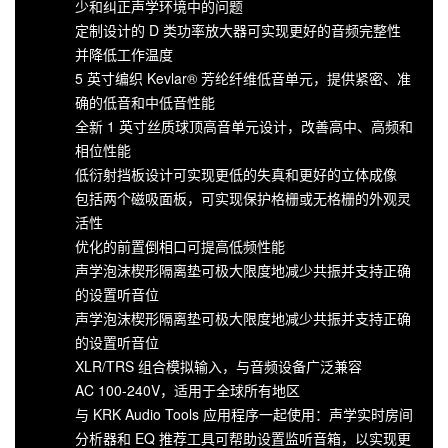
少和纠正声学环境中的问题
定制设计的 D 类功率放大器可实现更好的音频完整性
并降低工作温度
5 英寸编织 Kevlar® 芳纶纤维低音单元，提供紧密、准
确的低音和中低音性能
全新 1 英寸丝质球顶高音单元设计，改善高中、高频和
相位性能
低衍射挡板设计可实现更低的失真和更好的立体成像
包括两个磁吸面板，可实现保护格栅或无格栅的外观灵
活性
优化的前置倒相口可提高低频性能
声学泡沫楔形隔离垫可极大限度地减少共振并支持正确
的设置听音位
声学泡沫楔形隔离垫可极大限度地减少共振并支持正确
的设置听音位
XLR/TRS 组合模拟输入，与音频设备广泛兼容
AC 100-240V，适用于全球所有地区
与 KRK Audio Tools 应用程序一起使用：声学实时房间
分析器和 EQ 推荐工具可帮助设置监听音箱，以实现更