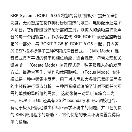
KRK Systems ROKIT 5 G5 将您的音频制作水平提升至全新
高度。无论您是在制作排行榜榜首热门歌曲、电影配乐还是个
人项目，它们都能提供您所需的工具，以惊人的清晰度捕捉声
音的每一个细微差别。作为第五代 KRK ROKIT 录音室监听音
箱的一部分，与 ROKIT 7 G5 和 ROKIT 8 G5 一起，其内置
的 DSP 技术提供了三种不同的声音模式。（ Mix Mode）混
音模式具有平坦的频率和相位响应，适合混音、母带处理和关
键监听。（Create Mode）创意模式是一种更鼓舞人心的发声
方式，最适合写作、制作和休闲聆听。（Focus Mode）专注
模式是一种中频集中发声，用于对人声和大多数乐器能量居多
的中频段进行重点分析。三种声音模式消除了针对不同任务所
需的单独的监听组的需要。 这就像将三对监听音箱合二为
一。ROKIT 5 G5 还具有 25 种 boundary 和 EQ 调校组合，
有助于极大限度地减少和纠正声学环境中的问题，并且在免费
的 KRK 应用程序的帮助下，它们使您的录音环境设置变得简
单而精确。