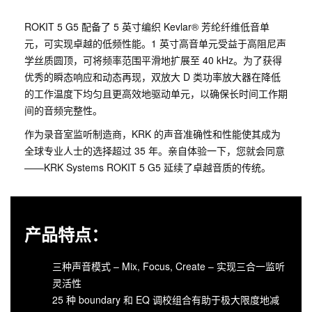
ROKIT 5 G5 配备了 5 英寸编织 Kevlar® 芳纶纤维低音单
元，可实现卓越的低频性能。1 英寸高音单元受益于高阻尼声
学丝质圆顶，可将频率范围平滑地扩展至 40 kHz。为了获得
优秀的瞬态响应和动态再现，双放大 D 类功率放大器在降低
的工作温度下均匀且更高效地驱动单元，以确保长时间工作期
间的音频完整性。
作为录音室监听制造商，KRK 的声音准确性和性能使其成为
全球专业人士的选择超过 35 年。亲自体验一下，您就会同意
——KRK Systems ROKIT 5 G5 延续了卓越音质的传统。
产品特点：
三种声音模式 – Mix, Focus, Create – 实现三合一监听
灵活性
25 种 boundary 和 EQ 调校组合有助于极大限度地减