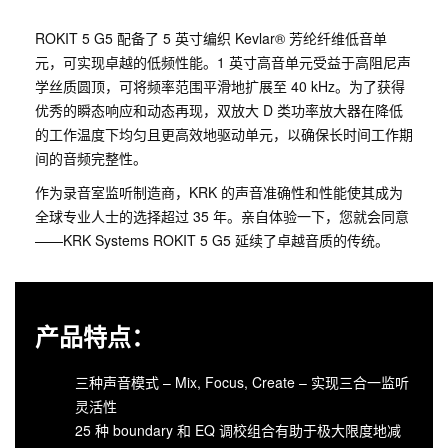
ROKIT 5 G5 配备了 5 英寸编织 Kevlar® 芳纶纤维低音单
元，可实现卓越的低频性能。1 英寸高音单元受益于高阻尼声
学丝质圆顶，可将频率范围平滑地扩展至 40 kHz。为了获得
优秀的瞬态响应和动态再现，双放大 D 类功率放大器在降低
的工作温度下均匀且更高效地驱动单元，以确保长时间工作期
间的音频完整性。
作为录音室监听制造商，KRK 的声音准确性和性能使其成为
全球专业人士的选择超过 35 年。亲自体验一下，您就会同意
——KRK Systems ROKIT 5 G5 延续了卓越音质的传统。
产品特点：
三种声音模式 – Mix, Focus, Create – 实现三合一监听
灵活性
25 种 boundary 和 EQ 调校组合有助于极大限度地减