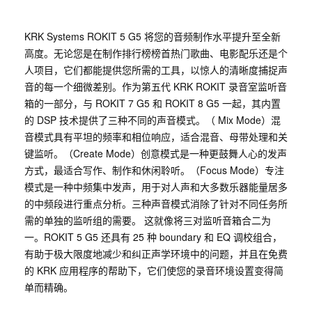
KRK Systems ROKIT 5 G5 将您的音频制作水平提升至全新
高度。无论您是在制作排行榜榜首热门歌曲、电影配乐还是个
人项目，它们都能提供您所需的工具，以惊人的清晰度捕捉声
音的每一个细微差别。作为第五代 KRK ROKIT 录音室监听音
箱的一部分，与 ROKIT 7 G5 和 ROKIT 8 G5 一起，其内置
的 DSP 技术提供了三种不同的声音模式。（ Mix Mode）混
音模式具有平坦的频率和相位响应，适合混音、母带处理和关
键监听。（Create Mode）创意模式是一种更鼓舞人心的发声
方式，最适合写作、制作和休闲聆听。（Focus Mode）专注
模式是一种中频集中发声，用于对人声和大多数乐器能量居多
的中频段进行重点分析。三种声音模式消除了针对不同任务所
需的单独的监听组的需要。 这就像将三对监听音箱合二为
一。ROKIT 5 G5 还具有 25 种 boundary 和 EQ 调校组合，
有助于极大限度地减少和纠正声学环境中的问题，并且在免费
的 KRK 应用程序的帮助下，它们使您的录音环境设置变得简
单而精确。