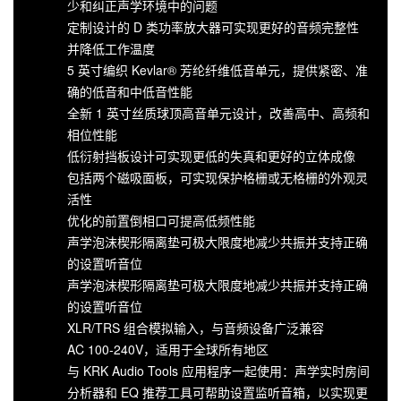
少和纠正声学环境中的问题
定制设计的 D 类功率放大器可实现更好的音频完整性
并降低工作温度
5 英寸编织 Kevlar® 芳纶纤维低音单元，提供紧密、准
确的低音和中低音性能
全新 1 英寸丝质球顶高音单元设计，改善高中、高频和
相位性能
低衍射挡板设计可实现更低的失真和更好的立体成像
包括两个磁吸面板，可实现保护格栅或无格栅的外观灵
活性
优化的前置倒相口可提高低频性能
声学泡沫楔形隔离垫可极大限度地减少共振并支持正确
的设置听音位
声学泡沫楔形隔离垫可极大限度地减少共振并支持正确
的设置听音位
XLR/TRS 组合模拟输入，与音频设备广泛兼容
AC 100-240V，适用于全球所有地区
与 KRK Audio Tools 应用程序一起使用：声学实时房间
分析器和 EQ 推荐工具可帮助设置监听音箱，以实现更