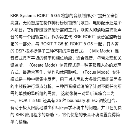
KRK Systems ROKIT 5 G5 将您的音频制作水平提升至全新
高度。无论您是在制作排行榜榜首热门歌曲、电影配乐还是个
人项目，它们都能提供您所需的工具，以惊人的清晰度捕捉声
音的每一个细微差别。作为第五代 KRK ROKIT 录音室监听音
箱的一部分，与 ROKIT 7 G5 和 ROKIT 8 G5 一起，其内置
的 DSP 技术提供了三种不同的声音模式。（ Mix Mode）混
音模式具有平坦的频率和相位响应，适合混音、母带处理和关
键监听。（Create Mode）创意模式是一种更鼓舞人心的发声
方式，最适合写作、制作和休闲聆听。（Focus Mode）专注
模式是一种中频集中发声，用于对人声和大多数乐器能量居多
的中频段进行重点分析。三种声音模式消除了针对不同任务所
需的单独的监听组的需要。 这就像将三对监听音箱合二为
一。ROKIT 5 G5 还具有 25 种 boundary 和 EQ 调校组合，
有助于极大限度地减少和纠正声学环境中的问题，并且在免费
的 KRK 应用程序的帮助下，它们使您的录音环境设置变得简
单而精确。