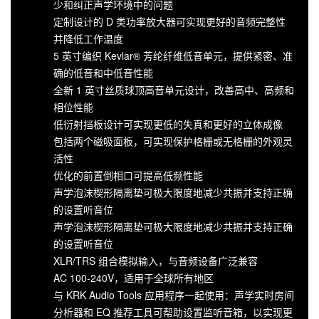
少和纠正声学环境中的问题
定制设计的 D 类功率放大器可实现更好的音频完整性
并降低工作温度
5 英寸编织 Kevlar® 芳纶纤维低音单元，提供紧密、准
确的低音和中低音性能
全新 1 英寸丝质球顶高音单元设计，改善高中、高频和
相位性能
低衍射挡板设计可实现更低的失真和更好的立体成像
包括两个磁吸面板，可实现保护格栅或无格栅的外观灵
活性
优化的前置倒相口可提高低频性能
声学泡沫楔形隔离垫可极大限度地减少共振并支持正确
的设置听音位
声学泡沫楔形隔离垫可极大限度地减少共振并支持正确
的设置听音位
XLR/TRS 组合模拟输入，与音频设备广泛兼容
AC 100-240V，适用于全球所有地区
与 KRK Audio Tools 应用程序一起使用：声学实时房间
分析器和 EQ 推荐工具可帮助设置监听音箱，以实现更