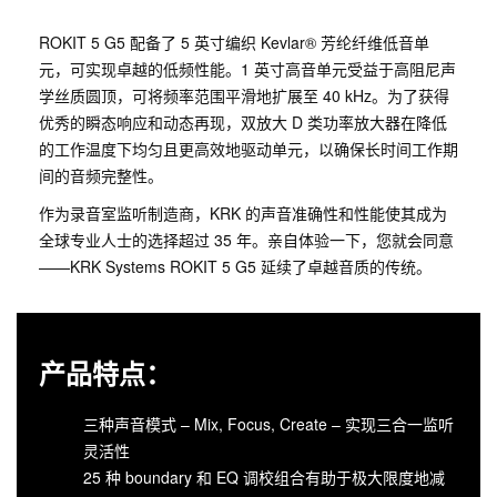
ROKIT 5 G5 配备了 5 英寸编织 Kevlar® 芳纶纤维低音单
元，可实现卓越的低频性能。1 英寸高音单元受益于高阻尼声
学丝质圆顶，可将频率范围平滑地扩展至 40 kHz。为了获得
优秀的瞬态响应和动态再现，双放大 D 类功率放大器在降低
的工作温度下均匀且更高效地驱动单元，以确保长时间工作期
间的音频完整性。
作为录音室监听制造商，KRK 的声音准确性和性能使其成为
全球专业人士的选择超过 35 年。亲自体验一下，您就会同意
——KRK Systems ROKIT 5 G5 延续了卓越音质的传统。
产品特点：
三种声音模式 – Mix, Focus, Create – 实现三合一监听
灵活性
25 种 boundary 和 EQ 调校组合有助于极大限度地减