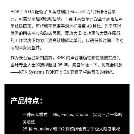
ROKIT 5 G5 配备了 5 英寸编织 Kevlar® 芳纶纤维低音单
元，可实现卓越的低频性能。1 英寸高音单元受益于高阻尼声
学丝质圆顶，可将频率范围平滑地扩展至 40 kHz。为了获得
优秀的瞬态响应和动态再现，双放大 D 类功率放大器在降低
的工作温度下均匀且更高效地驱动单元，以确保长时间工作期
间的音频完整性。
作为录音室监听制造商，KRK 的声音准确性和性能使其成为
全球专业人士的选择超过 35 年。亲自体验一下，您就会同意
——KRK Systems ROKIT 5 G5 延续了卓越音质的传统。
产品特点：
三种声音模式 – Mix, Focus, Create – 实现三合一监听
灵活性
25 种 boundary 和 EQ 调校组合有助于极大限度地减