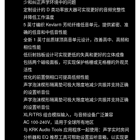
少和纠正声学环境中的问题
定制设计的 D 类功率放大器可实现更好的音频完整性
并降低工作温度
5 英寸编织 Kevlar® 芳纶纤维低音单元，提供紧密、准
确的低音和中低音性能
全新 1 英寸丝质球顶高音单元设计，改善高中、高频和
相位性能
低衍射挡板设计可实现更低的失真和更好的立体成像
包括两个磁吸面板，可实现保护格栅或无格栅的外观灵
活性
优化的前置倒相口可提高低频性能
声学泡沫楔形隔离垫可极大限度地减少共振并支持正确
的设置听音位
声学泡沫楔形隔离垫可极大限度地减少共振并支持正确
的设置听音位
XLR/TRS 组合模拟输入，与音频设备广泛兼容
AC 100-240V，适用于全球所有地区
与 KRK Audio Tools 应用程序一起使用：声学实时房间
分析器和 EQ 推荐工具可帮助设置监听音箱，以实现更