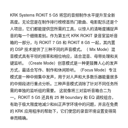
KRK Systems ROKIT 5 G5 将您的音频制作水平提升至全新
高度。无论您是在制作排行榜榜首热门歌曲、电影配乐还是个
人项目，它们都能提供您所需的工具，以惊人的清晰度捕捉声
音的每一个细微差别。作为第五代 KRK ROKIT 录音室监听音
箱的一部分，与 ROKIT 7 G5 和 ROKIT 8 G5 一起，其内置
的 DSP 技术提供了三种不同的声音模式。（ Mix Mode）混
音模式具有平坦的频率和相位响应，适合混音、母带处理和关
键监听。（Create Mode）创意模式是一种更鼓舞人心的发声
方式，最适合写作、制作和休闲聆听。（Focus Mode）专注
模式是一种中频集中发声，用于对人声和大多数乐器能量居多
的中频段进行重点分析。三种声音模式消除了针对不同任务所
需的单独的监听组的需要。 这就像将三对监听音箱合二为
一。ROKIT 5 G5 还具有 25 种 boundary 和 EQ 调校组合，
有助于极大限度地减少和纠正声学环境中的问题，并且在免费
的 KRK 应用程序的帮助下，它们使您的录音环境设置变得简
单而精确。