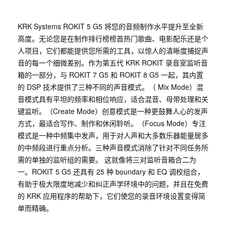
KRK Systems ROKIT 5 G5 将您的音频制作水平提升至全新
高度。无论您是在制作排行榜榜首热门歌曲、电影配乐还是个
人项目，它们都能提供您所需的工具，以惊人的清晰度捕捉声
音的每一个细微差别。作为第五代 KRK ROKIT 录音室监听音
箱的一部分，与 ROKIT 7 G5 和 ROKIT 8 G5 一起，其内置
的 DSP 技术提供了三种不同的声音模式。（ Mix Mode）混
音模式具有平坦的频率和相位响应，适合混音、母带处理和关
键监听。（Create Mode）创意模式是一种更鼓舞人心的发声
方式，最适合写作、制作和休闲聆听。（Focus Mode）专注
模式是一种中频集中发声，用于对人声和大多数乐器能量居多
的中频段进行重点分析。三种声音模式消除了针对不同任务所
需的单独的监听组的需要。 这就像将三对监听音箱合二为
一。ROKIT 5 G5 还具有 25 种 boundary 和 EQ 调校组合，
有助于极大限度地减少和纠正声学环境中的问题，并且在免费
的 KRK 应用程序的帮助下，它们使您的录音环境设置变得简
单而精确。