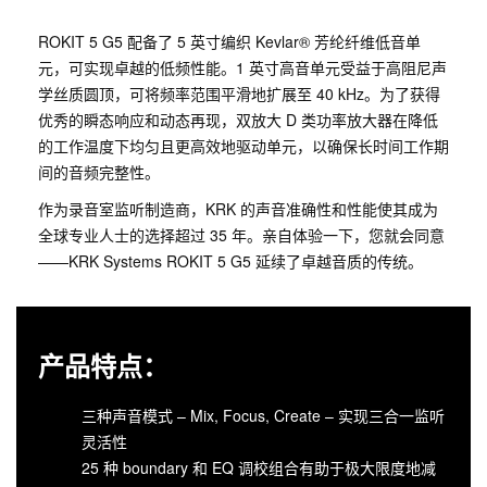
ROKIT 5 G5 配备了 5 英寸编织 Kevlar® 芳纶纤维低音单
元，可实现卓越的低频性能。1 英寸高音单元受益于高阻尼声
学丝质圆顶，可将频率范围平滑地扩展至 40 kHz。为了获得
优秀的瞬态响应和动态再现，双放大 D 类功率放大器在降低
的工作温度下均匀且更高效地驱动单元，以确保长时间工作期
间的音频完整性。
作为录音室监听制造商，KRK 的声音准确性和性能使其成为
全球专业人士的选择超过 35 年。亲自体验一下，您就会同意
——KRK Systems ROKIT 5 G5 延续了卓越音质的传统。
产品特点：
三种声音模式 – Mix, Focus, Create – 实现三合一监听
灵活性
25 种 boundary 和 EQ 调校组合有助于极大限度地减