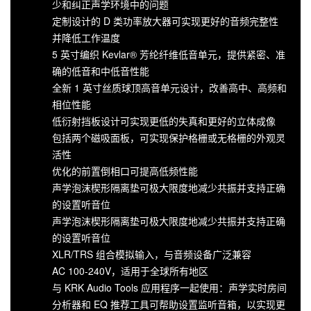
少和纠正声学环境中的问题
定制设计的 D 类功率放大器可实现更好的音频完整性
并降低工作温度
5 英寸编织 Kevlar® 芳纶纤维低音单元，提供紧密、准
确的低音和中低音性能
全新 1 英寸丝质球顶高音单元设计，改善高中、高频和
相位性能
低衍射挡板设计可实现更低的失真和更好的立体成像
包括两个磁吸面板，可实现保护格栅或无格栅的外观灵
活性
优化的前置倒相口可提高低频性能
声学泡沫楔形隔离垫可极大限度地减少共振并支持正确
的设置听音位
声学泡沫楔形隔离垫可极大限度地减少共振并支持正确
的设置听音位
XLR/TRS 组合模拟输入，与音频设备广泛兼容
AC 100-240V，适用于全球所有地区
与 KRK Audio Tools 应用程序一起使用：声学实时房间
分析器和 EQ 推荐工具可帮助设置监听音箱，以实现更