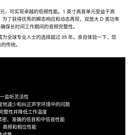
纶纤维低音单元，可实现卓越的低频性能。1 英寸高音单元受益于高
z。为了获得优秀的瞬态响应和动态再现，双放大 D 类功率
以确保长时间工作期间的音频完整性。
成为全球专业人士的选择超过 35 年。亲自体验一下，您
音质的传统。
现三合一监听灵活性
于极大限度地减少和纠正声学环境中的问题
频完整性并降低工作温度
提供紧密、准确的低音和中低音性能
中、高频和相位性能
体成像