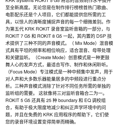
KRK Systems ROKIT 5 G5 将您的音频制作水平提升
至全新高度。无论您是在制作排行榜榜首热门歌曲、
电影配乐还是个人项目，它们都能提供您所需的工
具，以惊人的清晰度捕捉声音的每一个细微差别。作
为第五代 KRK ROKIT 录音室监听音箱的一部分，与
ROKIT 7 G5 和 ROKIT 8 G5 一起，其内置的 DSP 技
术提供了三种不同的声音模式。（ Mix Mode）混音模
式具有平坦的频率和相位响应，适合混音、母带处理
和关键监听。（Create Mode）创意模式是一种更鼓
舞人心的发声方式，最适合写作、制作和休闲聆听。
（Focus Mode）专注模式是一种中频集中发声，用于
对人声和大多数乐器能量居多的中频段进行重点分
析。三种声音模式消除了针对不同任务所需的单独的
监听组的需要。 这就像将三对监听音箱合二为一。
ROKIT 5 G5 还具有 25 种 boundary 和 EQ 调校组
合，有助于极大限度地减少和纠正声学环境中的问
题，并且在免费的 KRK 应用程序的帮助下，它们使
您的录音环境设置变得简单而精确。