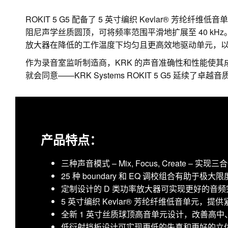
ROKIT 5 G5 配备了 5 英寸编织 Kevlar® 芳
阻尼声学丝质圆顶，可将频率范围平滑地扩展至 40 kH
放大器在降低的工作温度下均匀且更高效地驱动单元，
作为录音室监听制造商，KRK 的声音准确性和性能使其
就会同意——KRK Systems ROKIT 5 G5 延续了卓越
产品特点：
三种声音模式 – Mix, Focus, Create – 实
25 种 boundary 和 EQ 调校组合有助
定制设计的 D 类功率放大器可实现更好的音
5 英寸编织 Kevlar® 芳纶纤维低音单元，
全新 1 英寸丝质球顶高音单元设计，改善高
低衍射挡板设计可实现更低的失真和更好的立