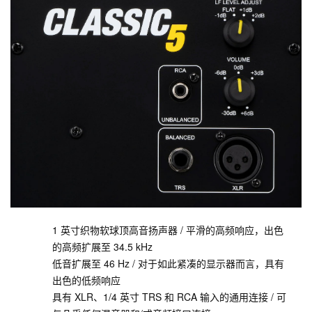
1 英寸织物软球顶高音扬声器 / 平滑的高频响应，出色
的高频扩展至 34.5 kHz
低音扩展至 46 Hz / 对于如此紧凑的显示器而言，具有
出色的低频响应
具有 XLR、1/4 英寸 TRS 和 RCA 输入的通用连接 / 可