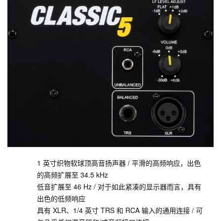
1 英寸织物软球顶高音扬声器 / 平滑的高频响应，出色
的高频扩展至 34.5 kHz
低音扩展至 46 Hz / 对于如此紧凑的显示器而言，具有
出色的低频响应
具有 XLR、1/4 英寸 TRS 和 RCA 输入的通用连接 / 可