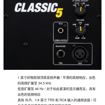
1 英寸织物软球顶高音扬声器 / 平滑的高频响应，出色
的高频扩展至 34.5 kHz
低音扩展至 46 Hz / 对于如此紧凑的显示器而言，具有
出色的低频响应
具有 XLR、1/4 英寸 TRS 和 RCA 输入的通用连接 / 可